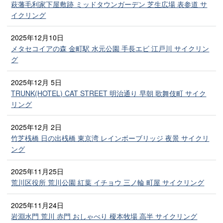
萩藩毛利家下屋敷跡 ミッドタウンガーデン 芝生広場 表参道 サ
イクリング
2025年12月10日
メタセコイアの森 金町駅 水元公園 手長エビ 江戸川 サイクリン
グ
2025年12月 5日
TRUNK(HOTEL) CAT STREET 明治通り 早朝 歌舞伎町 サイク
リング
2025年12月 2日
竹芝桟橋 日の出桟橋 東京湾 レインボーブリッジ 夜景 サイクリ
ング
2025年11月25日
荒川区役所 荒川公園 紅葉 イチョウ 三ノ輪 町屋 サイクリング
2025年11月24日
岩淵水門 荒川 赤門 おしゃべり 榎本牧場 高半 サイクリング