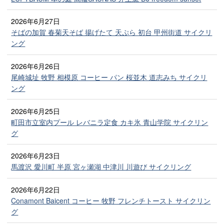
2026年6月27日
そばの加賀 春菊天そば 揚げたて 天ぷら 初台 甲州街道 サイクリ
ング
2026年6月26日
尾崎城址 牧野 相模原 コーヒー パン 桜並木 道志みち サイクリ
ング
2026年6月25日
町田市立室内プール レバニラ定食 カキ氷 青山学院 サイクリン
グ
2026年6月23日
馬渡沢 愛川町 半原 宮ヶ瀬湖 中津川 川遊び サイクリング
2026年6月22日
Conamont Baicent コーヒー 牧野 フレンチトースト サイクリン
グ