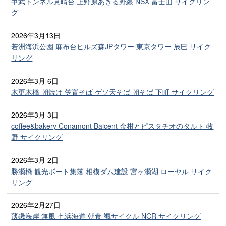
甲武トンネル見晴台 上野原あきる野線 NSX 富士山 サイクリン
グ
2026年3月13日
若洲海浜公園 麻布台ヒルズ森JPタワー 東京タワー 辰巳 サイク
リング
2026年3月 6日
木更木橋 朝焼け 笠置そば ゲソ天そば 朝そば 下町 サイクリング
2026年3月 3日
coffee&bakery Conamont Baicent 金柑とピスタチオのタルト 牧
野 サイクリング
2026年3月 2日
勝瀬橋 観光ボート集落 相模ダム建設 宮ヶ瀬湖 ローヤル サイク
リング
2026年2月27日
薄磯海岸 無風 七浜海道 朝食 颯サイクル NCR サイクリング