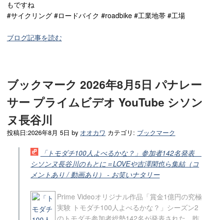
もですね
#サイクリング #ロードバイク #roadbike #工業地帯 #工場
ブログ記事を読む
ブックマーク 2026年8月5日 パナレー
サー プライムビデオ YouTube シソン
ヌ長谷川
投稿日:
2026年8月 5日
by
オオカワ
カテゴリ:
ブックマーク
「トモダチ100人よべるかな？」参加者142名発表
シソンヌ長谷川のもとに＝LOVEや吉澤閑也ら集結（コ
メントあり / 動画あり） - お笑いナタリー
Prime Videoオリジナル作品「賞金1億円の究極
実験 トモダチ100人よべるかな？」シーズン2
のトモダチ参加者総勢142名が発表された。昨