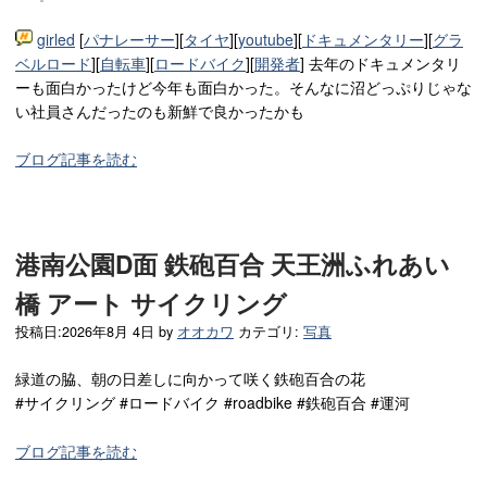
girled
[
パナレーサー
][
タイヤ
][
youtube
][
ドキュメンタリー
][
グラ
ベルロード
][
自転車
][
ロードバイク
][
開発者
] 去年のドキュメンタリ
ーも面白かったけど今年も面白かった。そんなに沼どっぷりじゃな
い社員さんだったのも新鮮で良かったかも
ブログ記事を読む
港南公園D面 鉄砲百合 天王洲ふれあい
橋 アート サイクリング
投稿日:
2026年8月 4日
by
オオカワ
カテゴリ:
写真
緑道の脇、朝の日差しに向かって咲く鉄砲百合の花
#サイクリング #ロードバイク #roadbike #鉄砲百合 #運河
ブログ記事を読む