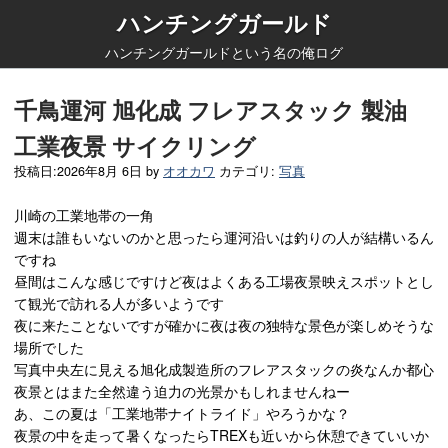
ハンチングガールド
ハンチングガールドという名の俺ログ
千鳥運河 旭化成 フレアスタック 製油
工業夜景 サイクリング
投稿日:
2026年8月 6日
by
オオカワ
カテゴリ:
写真
川崎の工業地帯の一角
週末は誰もいないのかと思ったら運河沿いは釣りの人が結構いるん
ですね
昼間はこんな感じですけど夜はよくある工場夜景映えスポットとし
て観光で訪れる人が多いようです
夜に来たことないですが確かに夜は夜の独特な景色が楽しめそうな
場所でした
写真中央左に見える旭化成製造所のフレアスタックの炎なんか都心
夜景とはまた全然違う迫力の光景かもしれませんねー
あ、この夏は「工業地帯ナイトライド」やろうかな？
夜景の中を走って暑くなったらTREXも近いから休憩できていいか