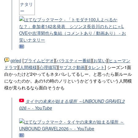
girled
[
プライムビデオ
][
バラエティー番組
][
お笑い
][
ヒューマン
ドラマ
][
人間模様
][
心理描写
][
サブスク動画
][
タレント
] シーズン1面
白かったけど2やってもネタバレしてるしー、と思ったら新ルール
になったのか。あの1の時のノリというかどうするっていう人間模
様が見られるなら面白そうかも
タイヤの未来が始まる場所 ～UNBOUND GRAVEL2
026～ - YouTube