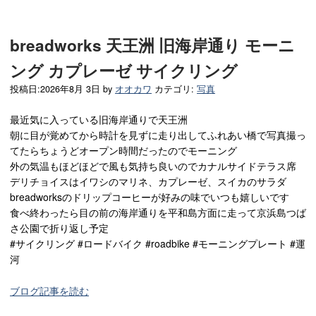
breadworks 天王洲 旧海岸通り モーニ
ング カプレーゼ サイクリング
投稿日:
2026年8月 3日
by
オオカワ
カテゴリ:
写真
最近気に入っている旧海岸通りで天王洲
朝に目が覚めてから時計を見ずに走り出してふれあい橋で写真撮っ
てたらちょうどオープン時間だったのでモーニング
外の気温もほどほどで風も気持ち良いのでカナルサイドテラス席
デリチョイスはイワシのマリネ、カプレーゼ、スイカのサラダ
breadworksのドリップコーヒーが好みの味でいつも嬉しいです
食べ終わったら目の前の海岸通りを平和島方面に走って京浜島つば
さ公園で折り返し予定
#サイクリング #ロードバイク #roadbike #モーニングプレート #運
河
ブログ記事を読む