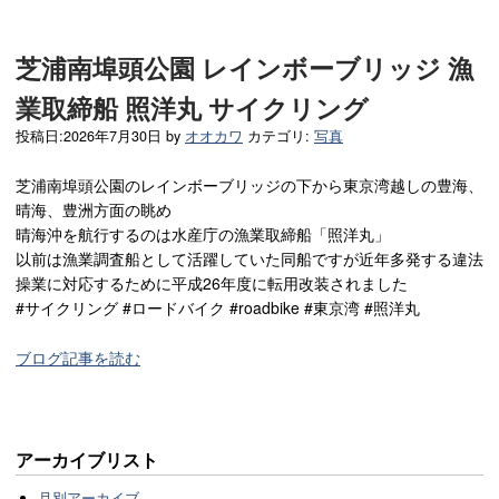
芝浦南埠頭公園 レインボーブリッジ 漁
業取締船 照洋丸 サイクリング
投稿日:
2026年7月30日
by
オオカワ
カテゴリ:
写真
芝浦南埠頭公園のレインボーブリッジの下から東京湾越しの豊海、
晴海、豊洲方面の眺め
晴海沖を航行するのは水産庁の漁業取締船「照洋丸」
以前は漁業調査船として活躍していた同船ですが近年多発する違法
操業に対応するために平成26年度に転用改装されました
#サイクリング #ロードバイク #roadbike #東京湾 #照洋丸
ブログ記事を読む
アーカイブリスト
月別アーカイブ