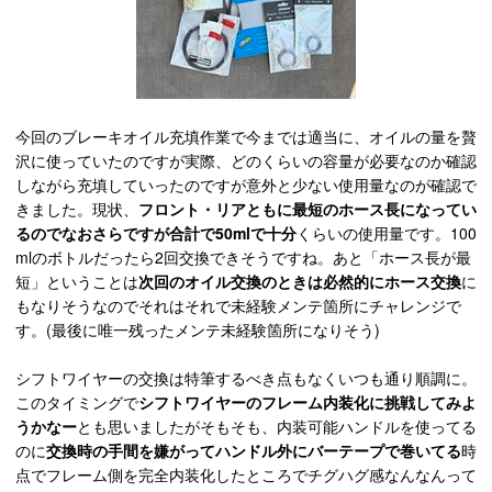
今回のブレーキオイル充填作業で今までは適当に、オイルの量を贅
沢に使っていたのですが実際、どのくらいの容量が必要なのか確認
しながら充填していったのですが意外と少ない使用量なのが確認で
きました。現状、
フロント・リアともに最短のホース長になってい
るのでなおさらですが合計で50mlで十分
くらいの使用量です。100
mlのボトルだったら2回交換できそうですね。あと「ホース長が最
短」ということは
次回のオイル交換のときは必然的にホース交換
に
もなりそうなのでそれはそれで未経験メンテ箇所にチャレンジで
す。(最後に唯一残ったメンテ未経験箇所になりそう)
シフトワイヤーの交換は特筆するべき点もなくいつも通り順調に。
このタイミングで
シフトワイヤーのフレーム内装化に挑戦してみよ
うかなー
とも思いましたがそもそも、内装可能ハンドルを使ってる
のに
交換時の手間を嫌がってハンドル外にバーテープで巻いてる
時
点でフレーム側を完全内装化したところでチグハグ感なんなんって