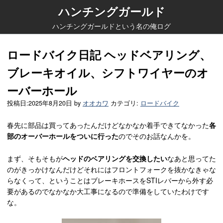
ハンチングガールド
ハンチングガールドという名の俺ログ
ロードバイク日記 ヘッドベアリング、
ブレーキオイル、シフトワイヤーのオ
ーバーホール
投稿日:
2025年8月20日
by
オオカワ
カテゴリ:
ロードバイク
春先に部品は買ってあったんだけどなかなか着手できてなかった
各
部のオーバーホールをついに行った
のでそのお話なんかを。
まず、そもそもが
ヘッドのベアリングを交換したい
なあと思ってた
のがきっかけなんだけどそれにはフロントフォークを抜かなきゃな
らなくって、ということはブレーキホースをSTIレバーから外す必
要があるのでなかなか大工事になるので準備をしていたわけです
な。