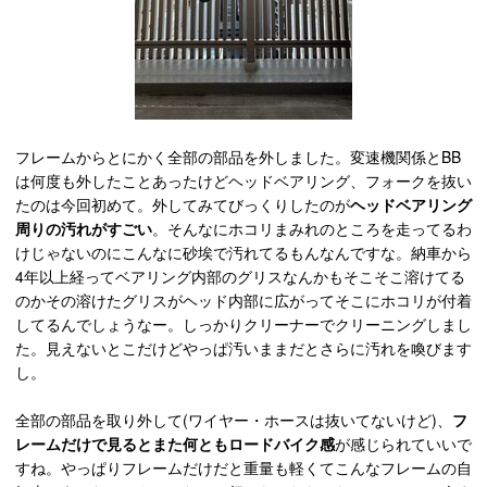
フレームからとにかく全部の部品を外しました。変速機関係とBB
は何度も外したことあったけどヘッドベアリング、フォークを抜い
たのは今回初めて。外してみてびっくりしたのが
ヘッドベアリング
周りの汚れがすごい
。そんなにホコリまみれのところを走ってるわ
けじゃないのにこんなに砂埃で汚れてるもんなんですな。納車から
4年以上経ってベアリング内部のグリスなんかもそこそこ溶けてる
のかその溶けたグリスがヘッド内部に広がってそこにホコリが付着
してるんでしょうなー。しっかりクリーナーでクリーニングしまし
た。見えないとこだけどやっぱ汚いままだとさらに汚れを喚びます
し。
全部の部品を取り外して(ワイヤー・ホースは抜いてないけど)、
フ
レームだけで見るとまた何ともロードバイク感
が感じられていいで
すね。やっぱりフレームだけだと重量も軽くてこんなフレームの自