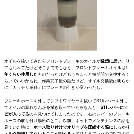
オイルを抜いてみたらフロントブレーキのオイルが
猛烈に黒い
。リ
アも汚れてたけどそこまででもなく。フロントブレーキオイルは
1
年くらい使用した
ものだったけどもうちょっと短期間で交換するく
らいでいいかもね。作業完了後の話だけど、オイル交換後は明らか
に「カッチリ感触」にブレーキの引きが変わったし。
ブレーキホースを外してシフトワイヤーを抜いてSTIレバーを外し
てオイルの漏れなんかを拭き取っていたらなんと、
STIレバーにヒ
ビが入ってる
のを見つけてしまったのです。右のレバーのブレーキ
ホースの取り付け場所のとこ。以前、ネットでメンテナンスの話を
見ていた時に、
ホース取り付けでオリーブを圧縮する際にしっかり
トルク管理してないとここが割れる
って話を見ていたので以前の取