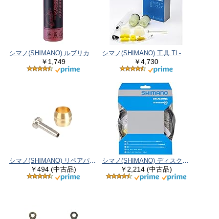
シマノ(SHIMANO) ルブリカント ミネラルオイル(100ml) BR-S7000 Y83998020
シマノ(SHIMANO) 工具 TL-BR プロフェッショナル ディスクブレーキブリードキット Y13098630
￥1,749
￥4,730
シマノ(SHIMANO) リペアパーツ オリーブ & コネクターインサート BL-RX812 BR-M8120 Y8JA98020
シマノ(SHIMANO) ディスクブレーキホース SM-BH90-SBM 1700mm ストレート/バンジョー ISMBH90SBML170A
￥494 (中古品)
￥2,214 (中古品)