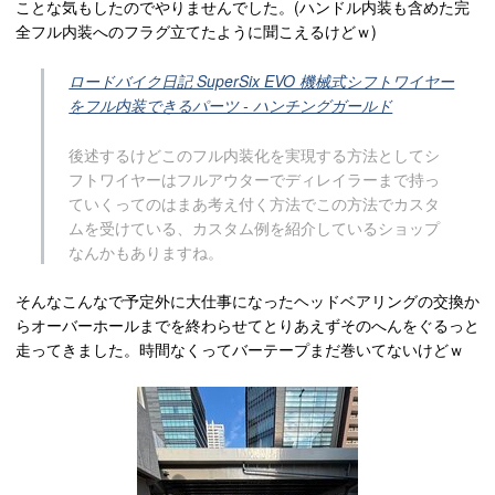
ことな気もしたのでやりませんでした。(ハンドル内装も含めた完
全フル内装へのフラグ立てたように聞こえるけどｗ)
ロードバイク日記 SuperSix EVO 機械式シフトワイヤー
をフル内装できるパーツ - ハンチングガールド
後述するけどこのフル内装化を実現する方法としてシ
フトワイヤーはフルアウターでディレイラーまで持っ
ていくってのはまあ考え付く方法でこの方法でカスタ
ムを受けている、カスタム例を紹介しているショップ
なんかもありますね。
そんなこんなで予定外に大仕事になったヘッドベアリングの交換か
らオーバーホールまでを終わらせてとりあえずそのへんをぐるっと
走ってきました。時間なくってバーテープまだ巻いてないけどｗ