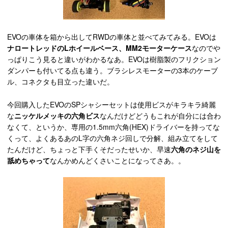
EVOの車体を箱から出してRWDの車体と並べてみてみる。EVOは
ナロートレッドのLホイールベース、MM2モーターケース
なのでや
っぱりこう見ると違いがわかるなあ。EVOは樹脂製のフリクション
ダンパーも付いてる点も違う。ブラシレスモーターの3本のケーブ
ル、コネクタも目立った違いだ。
今回購入したEVOのSPシャシーセットは使用ビスがキラキラ綺麗
な
ニッケルメッキの六角ビス
なんだけどどうもこれが自分には合わ
なくて、というか、専用の1.5mm六角(HEX)ドライバーを持ってな
くって、よくあるあのL字の六角ネジ回しで分解、組み立てをして
たんだけど、ちょっと下手くそだったせいか、早速
六角のネジ山を
舐めちゃって
なんかめんどくさいことになってさあ。。