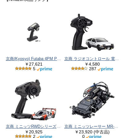
京商(Kyosyo) Futaba 4PM Plus KYOSHO Ver RM005/FHSS RX 82051
京商 ラジオコントロール 電動 ツーリングカー ファーストミニッツ 頭文字D トヨタ スプリンタートレノ AE86 66601 unisex
￥27,621
￥4,580
5
287
京商 ミニッツRWDシリーズ レディセット マクラーレン セナ GTR ホワイト/レッド 32340WR
京商 ミニッツレーサー MR-04EVO2 シャシーセット (N-MM2/4100KV) 32892
￥20,925
￥23,920 (中古品)
2
0