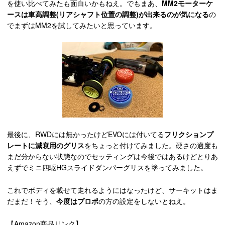
を使い比べてみたも面白いかもねえ。でもまあ、
MM2モーターケ
ースは車高調整(リアシャフト位置の調整)が出来るのが気になる
の
でまずはMM2を試してみたいと思っています。
最後に、RWDには無かったけどEVOには付いてる
フリクションプ
レートに減衰用のグリス
をちょっと付けてみました。硬さの適度も
まだ分からない状態なのでセッティングは今後ではあるけどとりあ
えずでミニ四駆HGスライドダンパーグリスを塗ってみました。
これでボディを載せて走れるようにはなったけど、サーキットはま
だまだ！そう、
今度はプロポ
の方の設定をしないとねえ。
【Amazon商品リンク】