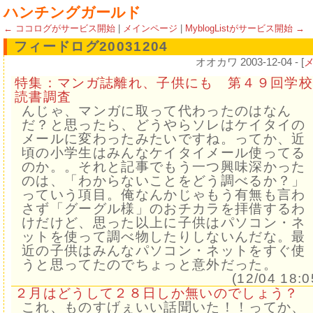
ハンチングガールド
← ココログがサービス開始
|
メインページ
|
MyblogListがサービス開始 →
フィードログ20031204
オオカワ 2003-12-04 - [
特集：マンガ誌離れ、子供にも 第４９回学
読書調査
んじゃ、マンガに取って代わったのはなん
だ？と思ったら、どうやらソレはケイタイの
メールに変わったみたいですね。ってか、近
頃の小学生はみんなケイタイメール使ってる
のか。。それと記事でもう一つ興味深かった
のは、「わからないことをどう調べるか？」
っていう項目。俺なんかじゃもう有無も言わ
さず「グーグル様」のおチカラを拝借するわ
けだけど、思った以上に子供はパソコン・ネ
ットを使って調べ物したりしないんだな。最
近の子供はみんなパソコン・ネットをすぐ使
うと思ってたのでちょっと意外だった。
(12/04 18:0
２月はどうして２８日しか無いのでしょう？
これ、ものすげぇいい話聞いた！！ってか、