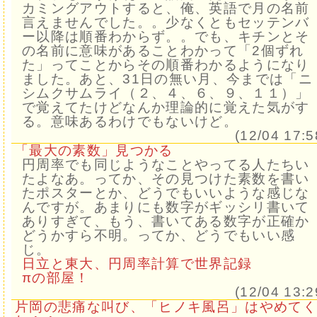
カミングアウトすると、俺、英語で月の名前
言えませんでした。。少なくともセッテンバ
ー以降は順番わからず。。でも、キチンとそ
の名前に意味があることわかって「2個ずれ
た」ってことからその順番わかるようになり
ました。あと、31日の無い月、今までは「ニ
シムクサムライ（２、４、６、９、１１）」
で覚えてたけどなんか理論的に覚えた気がす
る。意味あるわけでもないけど。
(12/04 17:5
「最大の素数」見つかる
円周率でも同じようなことやってる人たちい
たよなあ。ってか、その見つけた素数を書い
たポスターとか、どうでもいいような感じな
んですが。あまりにも数字がギッシリ書いて
ありすぎて、もう、書いてある数字が正確か
どうかすら不明。ってか、どうでもいい感
じ。
日立と東大、円周率計算で世界記録
πの部屋！
(12/04 13:2
片岡の悲痛な叫び、「ヒノキ風呂」はやめてく