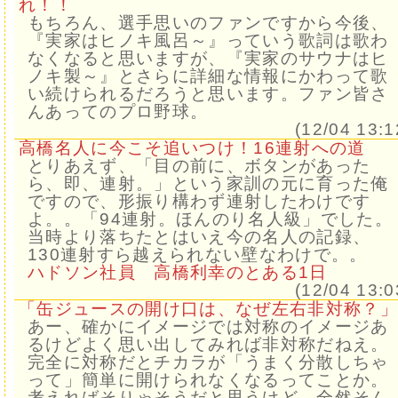
れ！！
もちろん、選手思いのファンですから今後、
『実家はヒノキ風呂～』っていう歌詞は歌わ
なくなると思いますが、『実家のサウナはヒ
ノキ製～』とさらに詳細な情報にかわって歌
い続けられるだろうと思います。ファン皆さ
んあってのプロ野球。
(12/04 13:1
高橋名人に今こそ追いつけ！16連射への道
とりあえず、「目の前に、ボタンがあった
ら、即、連射。」という家訓の元に育った俺
ですので、形振り構わず連射したわけです
よ。。「94連射。ほんのり名人級」でした。
当時より落ちたとはいえ今の名人の記録、
130連射すら越えられない壁なわけで。。
ハドソン社員 高橋利幸のとある1日
(12/04 13:0
「缶ジュースの開け口は、なぜ左右非対称？」
あー、確かにイメージでは対称のイメージあ
るけどよく思い出してみれば非対称だねえ。
完全に対称だとチカラが「うまく分散しちゃ
って」簡単に開けられなくなるってことか。
考えればそりゃそうだと思うけど、全然そん