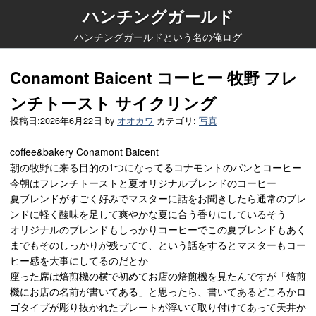
ハンチングガールド
ハンチングガールドという名の俺ログ
Conamont Baicent コーヒー 牧野 フレ
ンチトースト サイクリング
投稿日:
2026年6月22日
by
オオカワ
カテゴリ:
写真
coffee&bakery Conamont Baicent
朝の牧野に来る目的の1つになってるコナモントのパンとコーヒー
今朝はフレンチトーストと夏オリジナルブレンドのコーヒー
夏ブレンドがすごく好みでマスターに話をお聞きしたら通常のブレ
ンドに軽く酸味を足して爽やかな夏に合う香りにしているそう
オリジナルのブレンドもしっかりコーヒーでこの夏ブレンドもあく
までもそのしっかりが残ってて、という話をするとマスターもコー
ヒー感を大事にしてるのだとか
座った席は焙煎機の横で初めてお店の焙煎機を見たんですが「焙煎
機にお店の名前が書いてある」と思ったら、書いてあるどころかロ
ゴタイプが彫り抜かれたプレートが浮いて取り付けてあって天井か