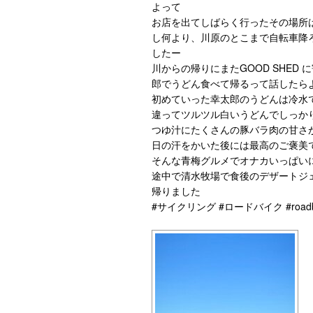
よって
お店を出てしばらく行ったその場所
し何より、川原のとこまで自転車降ろ
したー
川からの帰りにまたGOOD SHED
郎でうどん食べて帰るって話した
初めていった幸太郎のうどんは冷水て
違ってツルツル白いうどんでしっか
つゆ汁にたくさんの豚バラ肉の甘さ
日の汗をかいた後には最高のご褒美て
そんな青梅グルメでオナカいっぱ
途中で清水牧場で食後のデザートシ
帰りました
#サイクリング #ロードバイク #road