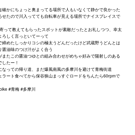
は確かにちょっと奥まってる場所で人もいなくて静かで良かった
せたので川入ってても自転車が見える場所でナイスプレイスで
 に寄って教えてもらったスポットが素敵だったとお礼しつつ、幸太
らよろしく言っといてーって
゙締めたしっかりコシの極太うどんだったけど武蔵野うどんとは
り醤油味のつけ汁がよく合う
がまたこの醤油つゆとの組み合わせがめちゃ好みで陽射しのある
゙したー！
いになっての帰り道、まだ爆風南風の多摩川を避けて青梅街道
゙ェラート食べてから保谷狭山まっすぐロードをちんたら60rpmで
bike #青梅 #多摩川