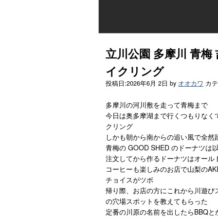
立川公園 多摩川 青梅 
イクリング
投稿日:
2026年6月 2日
by
オオカワ
カテ
多摩川の河川敷を走って青梅まで
今日は奥多摩湖まで行くつもりなくて
クリング
しかも朝から南からの追い風で全然
青梅の GOOD SHED のドーナ
注文してから作るドーナツはオール
コーヒーも楽しみのお店で山梨のAK
チョイスがツボ
帰り際、お店の方にこれから川遊び
の穴場スポットを教えてもらった
定番の川原の名前を出したらBBQとか