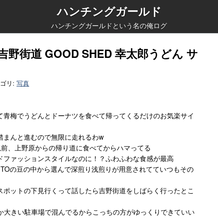
ハンチングガールド
ハンチングガールドという名の俺ログ
吉野街道 GOOD SHED 幸太郎うどん サ
ゴリ:
写真
青梅でうどんとドーナツを食べて帰ってくるだけのお気楽サイ
踏まんと進むので無限に走れるわw
ツは以前、上野原からの帰り道に食べてからハマってる
ドファッションスタイルなのに！？ふわふわな食感が最高
ITOの豆の中から選んで深煎り浅煎りが用意されてていつもその
スポットの下見行くって話したら吉野街道をしばらく行ったとこ
大きい駐車場で混んでるからこっちの方がゆっくりできていい