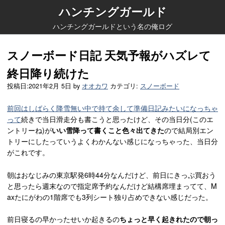
ハンチングガールド
ハンチングガールドという名の俺ログ
スノーボード日記 天気予報がハズレて
終日降り続けた
投稿日:
2021年2月 5日
by
オオカワ
カテゴリ:
スノーボード
前回はしばらく降雪無い中で持て余して準備日記みたいになっちゃ
って
続きで当日滑走分も書こうと思ったけど、その当日分(このエ
ントリーね)が
いい雪降って書くこと色々出てきた
ので結局別エン
トリーにしたっていうよくわかんない感じになっちゃった、当日分
がこれです。
朝はおなじみの東京駅発6時44分なんだけど、前日にきっぷ買おう
と思ったら週末なので指定席予約なんだけど結構席埋まってて、M
axたにがわの1階席でも3列シート独り占めできない感じだった。
前日寝るの早かったせいか起きるの
ちょっと早く起きれたので朝っ