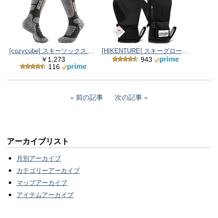
[cozycube] スキーソックス スノーボードソックス 抗菌防臭 登山用 保温 通気性 吸汗速乾 毛玉になりにくい 蒸れない アウトドア 男女兼用 (L, ブラック)
[HIKENTURE] スキーグローブ スキー手袋【140g3Mシンサレート2倍保温】 防水 スノボ グローブ スノーボード グローブ 防寒 手袋 メンズ スキー グローブ レディース スマホ対応 ジュニア 女性 男性 スノボー グローブ 滑り止め処理 防風 透湿 撥水加工 紛失防止 調整ベルト付き 裏起毛 アウトドア ウィンター スポーツ 登山 バイク 雪遊び 雪かき 通勤
￥1,273
943
116
前の記事
次の記事
アーカイブリスト
月別アーカイブ
カテゴリーアーカイブ
マップアーカイブ
アイテムアーカイブ