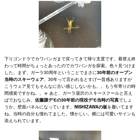
下りゴンドラでカワバンガまで戻ってきて帰り支度です。着替え終
わって時間がちょっとあったのでカワバンガを探索。色々見つけま
した。まず、ガーラ30周年ということでまさに
30年前のオープン
当時のスキーウェア
。30年って言われるとすげー昔感ありますが
こうウェア見てもそんなに古い感じしないかも。。もう年寄りの時
間感覚ですかね。。ｗ あと、ガーラ湯沢のスキースクールと言え
ばでおなじみ、
佐藤譲デモの30年前の現役デモ当時の写真
でしょ
うか。壁面パネルになっています。
NISHIZAWAの板
を履いてます
ね。当時の自分も憧れてました。懐かしい。横には可愛いサインも
添えられています。