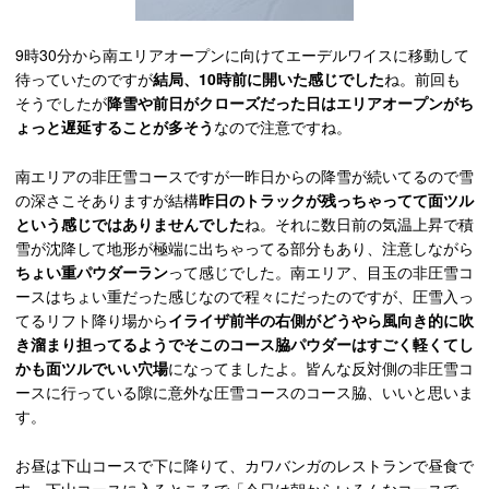
9時30分から南エリアオープンに向けてエーデルワイスに移動して
待っていたのですが
結局、10時前に開いた感じでした
ね。前回も
そうでしたが
降雪や前日がクローズだった日はエリアオープンがち
ょっと遅延することが多そう
なので注意ですね。
南エリアの非圧雪コースですが一昨日からの降雪が続いてるので雪
の深さこそありますが結構
昨日のトラックが残っちゃってて面ツル
という感じではありませんでした
ね。それに数日前の気温上昇で積
雪が沈降して地形が極端に出ちゃってる部分もあり、注意しながら
ちょい重パウダーラン
って感じでした。南エリア、目玉の非圧雪コ
ースはちょい重だった感じなので程々にだったのですが、圧雪入っ
てるリフト降り場から
イライザ前半の右側がどうやら風向き的に吹
き溜まり担ってるようでそこのコース脇パウダーはすごく軽くてし
かも面ツルでいい穴場
になってましたよ。皆んな反対側の非圧雪コ
ースに行っている隙に意外な圧雪コースのコース脇、いいと思いま
す。
お昼は下山コースで下に降りて、カワバンガのレストランで昼食で
す。下山コースに入るところで「今日は朝からいろんなコースで一