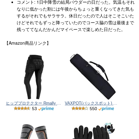
コメント: 1日中降雪の結局パウダーの日だった。気温もそれ
なりに低かった割には午後からちょっと重くなってきた気も
するがそれでもサラサラ。休日だったので人はそこそこいた
けどそれでもずっと降っていたのでコース脇の雪は最後まで
残っててなんだかんだマイペースで楽しめた日だった。
【Amazon商品リンク】
ヒッププロテクター Rmally スノーボード用プロテクター メッシュアンダーパンツ 通気性 ケツパッド EVAフォーム＆低反発ウレタン2層パッド スキー スケート スノボ 保護用 衝撃吸収 転び防止 痛み軽減 5サイズ 男女兼用 ロングタイプ
VAXPOT(バックスポット) スノーボードケース 3WAY(リュック可能) オールインワン 【スノーボードウェア、板、ブーツ、アクセサリーが収納可能】 VA-3206
53
550