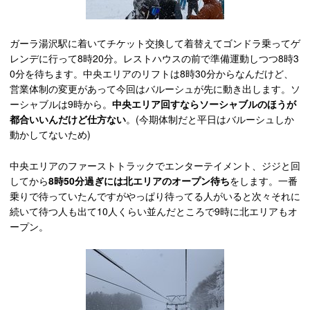
ガーラ湯沢駅に着いてチケット交換して着替えてゴンドラ乗ってゲ
レンデに行って8時20分。レストハウスの前で準備運動しつつ8時3
0分を待ちます。中央エリアのリフトは8時30分からなんだけど、
営業体制の変更があって今回はバルーシュが先に動き出します。ソ
ーシャブルは9時から。
中央エリア回すならソーシャブルのほうが
都合いいんだけど仕方ない
。(今期体制だと平日はバルーシュしか
動かしてないため)
中央エリアのファーストトラックでエンターテイメント、ジジと回
してから
8時50分過ぎには北エリアのオープン待ち
をします。一番
乗りで待っていたんですがやっぱり待ってる人がいると次々それに
続いて待つ人も出て10人くらい並んだところで9時に北エリアもオ
ープン。