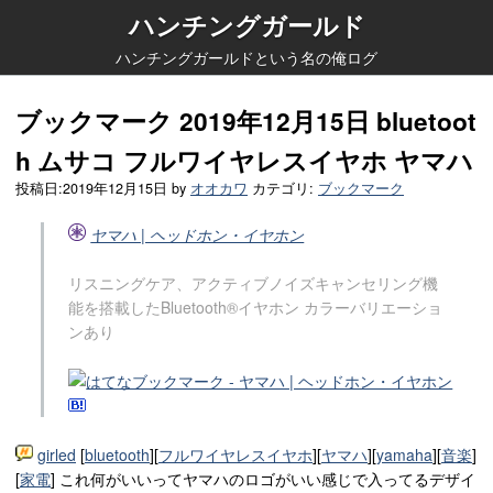
ハンチングガールド
ハンチングガールドという名の俺ログ
ブックマーク 2019年12月15日 bluetoot
h ムサコ フルワイヤレスイヤホ ヤマハ
投稿日:
2019年12月15日
by
オオカワ
カテゴリ:
ブックマーク
ヤマハ | ヘッドホン・イヤホン
リスニングケア、アクティブノイズキャンセリング機
能を搭載したBluetooth®イヤホン カラーバリエーショ
ンあり
girled
[
bluetooth
][
フルワイヤレスイヤホ
][
ヤマハ
][
yamaha
][
音楽
]
[
家電
] これ何がいいってヤマハのロゴがいい感じで入ってるデザイ