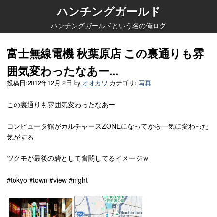
ハンチングガールド
ハンチングガールドという名の俺ログ
富士無線電機 秋葉原店 この裏通りも雰
囲気変わったなあー...
投稿日:
2012年12月 2日
by
オオカワ
カテゴリ:
写真
この裏通りも雰囲気変わったなあー
コンピュータ館がカルチャーズZONEになってから一気に変わった
気がする
ツクモが最後の砦として奮闘してるイメージｗ
#tokyo #town #view #night