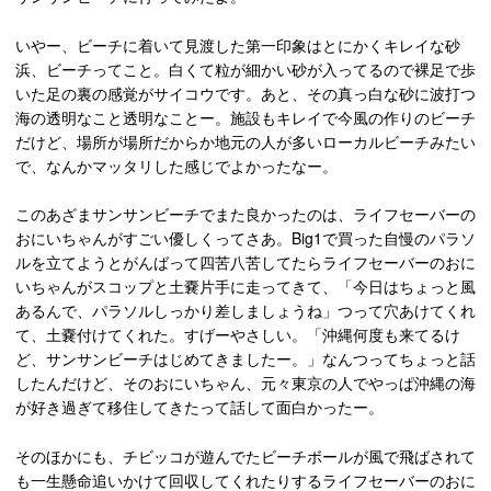
いやー、ビーチに着いて見渡した第一印象はとにかくキレイな砂
浜、ビーチってこと。白くて粒が細かい砂が入ってるので裸足で歩
いた足の裏の感覚がサイコウです。あと、その真っ白な砂に波打つ
海の透明なこと透明なことー。施設もキレイで今風の作りのビーチ
だけど、場所が場所だからか地元の人が多いローカルビーチみたい
で、なんかマッタリした感じでよかったなー。
このあざまサンサンビーチでまた良かったのは、ライフセーバーの
おにいちゃんがすごい優しくってさあ。Big1で買った自慢のパラソ
ルを立てようとがんばって四苦八苦してたらライフセーバーのおに
いちゃんがスコップと土嚢片手に走ってきて、「今日はちょっと風
あるんで、パラソルしっかり差しましょうね」つって穴あけてくれ
て、土嚢付けてくれた。すげーやさしい。「沖縄何度も来てるけ
ど、サンサンビーチはじめてきましたー。」なんつってちょっと話
したんだけど、そのおにいちゃん、元々東京の人でやっぱ沖縄の海
が好き過ぎて移住してきたって話して面白かったー。
そのほかにも、チビッコが遊んでたビーチボールが風で飛ばされて
も一生懸命追いかけて回収してくれたりするライフセーバーのおに