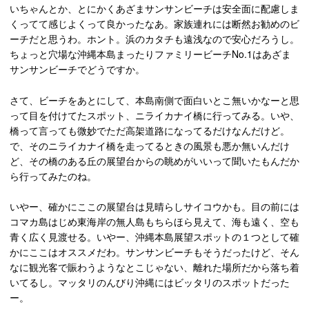
いちゃんとか、とにかくあざまサンサンビーチは安全面に配慮しま
くってて感じよくって良かったなあ。家族連れには断然お勧めのビ
ーチだと思うわ。ホント。浜のカタチも遠浅なので安心だろうし。
ちょっと穴場な沖縄本島まったりファミリービーチNo.1はあざま
サンサンビーチでどうですか。
さて、ビーチをあとにして、本島南側で面白いとこ無いかなーと思
って目を付けてたスポット、ニライカナイ橋に行ってみる。いや、
橋って言っても微妙でただ高架道路になってるだけなんだけど。
で、そのニライカナイ橋を走ってるときの風景も悪か無いんだけ
ど、その橋のある丘の展望台からの眺めがいいって聞いたもんだか
ら行ってみたのね。
いやー、確かにここの展望台は見晴らしサイコウかも。目の前には
コマカ島はじめ東海岸の無人島もちらほら見えて、海も遠く、空も
青く広く見渡せる。いやー、沖縄本島展望スポットの１つとして確
かにここはオススメだわ。サンサンビーチもそうだったけど、そん
なに観光客で賑わうようなとこじゃない、離れた場所だから落ち着
いてるし。マッタリのんびり沖縄にはビッタリのスポットだった
ー。