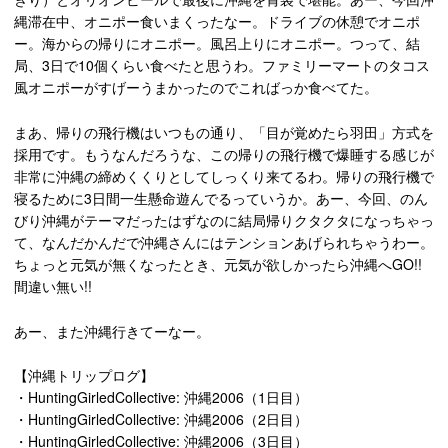
縄滞在中、オニポー食いまくったなー。ドライブの休憩でオニポ
ー。海からの帰りにオニポー。風呂上りにオニポー。つって、結
局、3日で10個くらい食べたと思うわ。ファミリーマートのタコス
風オニポーがすげーうまかったのでこればっか食べてた。
まあ、帰りの飛行機はいつもの通り、「目が覚めたら羽田」方式を
採用です。もうなんだろうな、この帰りの飛行機で爆睡する感じが
非常に沖縄の締めくくりとしてしっくり来てるわ。帰りの飛行機で
寝るために3日間一生懸命遊んでるっていうか。あー、今回、のん
びり沖縄がテーマだったはずなのに結局帰りクタクタになっちゃっ
て、なんだかんだで沖縄さんにはテンションあげられちゃうわー。
ちょっと元気が無くなったとき、元気が欲しかったら沖縄へGO!!
間違い無い!!
あー、また沖縄行きてーなー。
【沖縄トリップログ】
・HuntingGirledCollective: 沖縄2006（1日目）
・HuntingGirledCollective: 沖縄2006（2日目）
・HuntingGirledCollective: 沖縄2006（3日目）