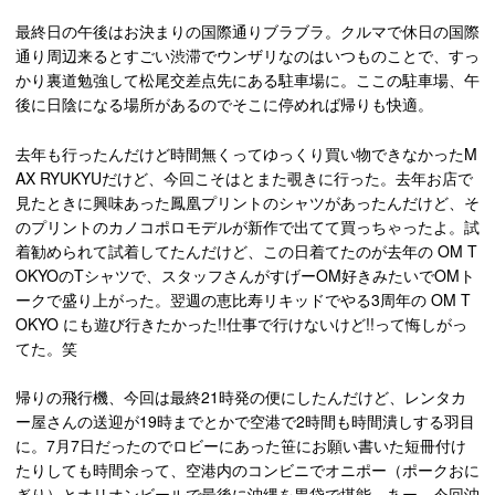
最終日の午後はお決まりの国際通りブラブラ。クルマで休日の国際
通り周辺来るとすごい渋滞でウンザリなのはいつものことで、すっ
かり裏道勉強して松尾交差点先にある駐車場に。ここの駐車場、午
後に日陰になる場所があるのでそこに停めれば帰りも快適。
去年も行ったんだけど時間無くってゆっくり買い物できなかったM
AX RYUKYUだけど、今回こそはとまた覗きに行った。去年お店で
見たときに興味あった鳳凰プリントのシャツがあったんだけど、そ
のプリントのカノコポロモデルが新作で出てて買っちゃったよ。試
着勧められて試着してたんだけど、この日着てたのが去年の OM T
OKYOのTシャツで、スタッフさんがすげーOM好きみたいでOMト
ークで盛り上がった。翌週の恵比寿リキッドでやる3周年の OM T
OKYO にも遊び行きたかった!!仕事で行けないけど!!って悔しがっ
てた。笑
帰りの飛行機、今回は最終21時発の便にしたんだけど、レンタカ
ー屋さんの送迎が19時までとかで空港で2時間も時間潰しする羽目
に。7月7日だったのでロビーにあった笹にお願い書いた短冊付け
たりしても時間余って、空港内のコンビニでオニポー（ポークおに
ぎり）とオリオンビールで最後に沖縄を胃袋で堪能。あー、今回沖