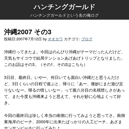
ハンチングガールド
ハンチングガールドという名の俺ログ
沖縄2007 その3
投稿日:
2007年7月12日
by
オオカワ
カテゴリ:
ブログ
沖縄行ってきたよ。今回はのんびり沖縄がテーマだったんだけど、
天気もサイコウで結局テンションあげあげトリップとなりました。
このお話はその3。（その1、その2はこちら）
3日目、最終日。いやー、何日いても面白い沖縄だと思うんだけ
ど、3日くらいの日程で遊ぶと、帰りに「あー、微妙にまだ遊び足
りないなー。帰るの惜しいなー」って腹八分目の名残惜しさがあっ
て、また今度も沖縄来ようと思えて、それが妙に心地よくって好
き。
今回の最終日は珍しく本当の南側に行ってみようと思ってさ。南側
東海岸のビーチ、2000年に出来たばっかりの人工ビーチ、あざま
サンサンビーチに行ってみたよ。