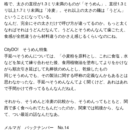
格で、太さの直径が1.3ミリ未満のものが「そうめん」、直径1.3ミ
リ以上1.7ミリ未満は「冷麦」。それ以上の太さの麺は「うどん」
ということになっている。
なんだ、完全にその太さだけで呼び方が違ってるのか。もっと太く
なればそれはうどんだなんて。うどんとそうめんなんて歯ごたえ、
食感が全然違うから材料違うのかさえ感じるくらいなのにね。
CityDO! そうめん特集
手延べそうめんについては、「小麦粉を原料とし、これに食塩，水
などを加えて練り合わせた後、食用植物油を塗布してよりをかけな
がら順次引き延ばして丸棒状のめんとし、乾燥したもの
同じそうめんでも、その製法に関する呼称の定義なんかもあるとは
思わなかったな。手延べそうめんなんてよく聞くけど、あれはあれ
で手間かけて作ってるもんなんだねえ。
それから、そうめんと冷麦の比較から、そうめんってもともと、関
西で多く食べられてたもんだったのか。関東では戦後から、なん
て、つい最近の話なんだなあ。
メルマガ バックナンバー No.14