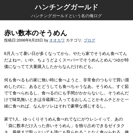
ハンチングガールド
ハンチングガールドという名の俺ログ
赤い数本のそうめん
投稿日:
2006年6月23日
by
オオカワ
カテゴリ:
ブログ
6月入って暑い日が多くなってから、やたら家でそうめん食べてん
だよねー。いや、ちょうどよくスーパーでそうめんとめんつゆが特
価になってて大量購入したからなんだけれども。
何も食べるもの家に無い時に食べようと、非常食のつもりで買い溜
めしたのに、あるとどうしても食べちゃうなあ。そうめん。すぐ茹
でて食べられるし、食べるのにも手間がかからないし。そうめんだ
けで味気無いときは冷蔵庫に入ってるおしんことかキムチとかと一
緒に食べれば、なんかソレはそれで豪華な感じするし。
家で1人、ゆっくりそうめん食べれてなにがウレシイって、あの
「袋に数本だけ入った赤いそうめん」を独り占めできるゼイタク
さ。最後まで取っといても誰にも取られることなく食べられる。俺