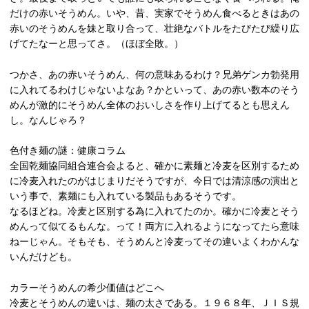
だけの赤いそうめん。いや、昔、実家でそうめん食べるときはあの
赤いのそうめんを妹と取り合って、壮絶なバトルをたびたび繰り広
げてたなーと思ってさ。（ほぼ全敗。）
つかさ、あの赤いそうめん、何の意味あるわけ？兄弟ゲンカ勃発用
に入れてるわけじゃないよなあ？かといって、あの赤い数本のそう
めんが激的にそうめん全体のおいしさを作り上げてるとも思えん
し。なんじゃろ？
色付き麺の謎：健康コラム
全国乾麺協同組合連合会よると、確かに素麺と冷麦を区別するため
に冷麦入れたのがはじまりだそうですが、今日では清涼感の演出と
いう事で、素麺にも入れている製品もあるそうです。
なるほどね。冷麦と区別する為に入れてたのか。確かに冷麦とそう
めんって似てるもんな。って！両方に入れるようになってたら意味
ねーじゃん。そもそも、そうめんと冷麦ってその違いよくわかんな
いんだけども。
カラーそうめんの希少価値はどこへ
冷麦とそうめんの違いは、麺の太さである。１９６８年、ＪＩＳ規