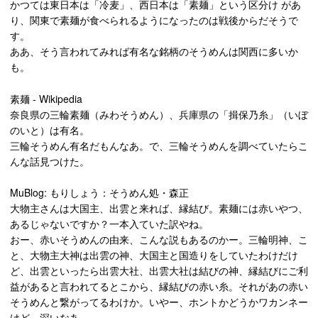
かつては東日本は「冷麦」、西日本は「素麺」という区分け があ
り、関東で素麺が食べられるようになったのは戦後からだそうで
す。
ああ、そう言われてみれば有名な銘柄のそうめんは関西に多いか
も。
素麺 - Wikipedia
奈良県の三輪素麺（みわそうめん）、兵庫県の「揖保乃糸」（いぼ
のいと）は有名。
三輪そうめん有名だもんなあ。で、三輪そうめんを調べていたらこ
んな話見つけた。
MuBlog: もりしょう：そうめん処・森正
大物主さんは大国主、出雲と来れば、縁結び。素麺には赤いやつ、
あるじゃないですか？一本入ていた訳やね。
おー、赤いそうめんの由来、こんな説もあるのかー。三輪明神、こ
と、大物主大神は出雲の神、大国主と国造りをしていたわけだけ
ど、出雲といったら出雲大社、出雲大社は結びの神、縁結びにご利
益があると言われてるとこから、縁結びの赤い糸。それがあの赤い
そうめんと繋がってるわけか。いやー、ホントかどうかワカンネー
けど、深いなあ。