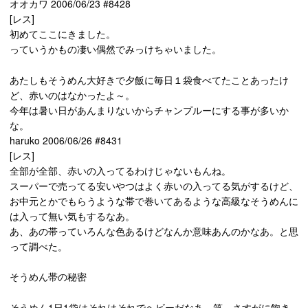
オオカワ 2006/06/23 #8428
[レス]
初めてここにきました。
っていうかもの凄い偶然でみっけちゃいました。
あたしもそうめん大好きで夕飯に毎日１袋食べてたことあったけ
ど、赤いのはなかったよ～。
今年は暑い日があんまりないからチャンプルーにする事が多いか
な。
haruko 2006/06/26 #8431
[レス]
全部が全部、赤いの入ってるわけじゃないもんね。
スーパーで売ってる安いやつはよく赤いの入ってる気がするけど、
お中元とかでもらうような帯で巻いてあるような高級なそうめんに
は入って無い気もするなあ。
あ、あの帯っていろんな色あるけどなんか意味あんのかなあ。と思
って調べた。
そうめん帯の秘密
そうめん1日1袋はそれはそれでヘビーだなあ。笑 さすがに飽き