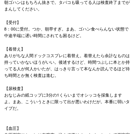
朝ゴハンはもちろん抜きで。タバコも吸ってる人は検査終了までが
まんしてください。
【受付】
8：00に受付。つか、朝早すぎ。まあ、ゴハン食べらんない状態で
中途半端に遅い時間にされても困るけど。
【着替え】
ありがちな人間ドックコスプレに着替え。着替えたら余計なものは
持っていかないほうがいい。後述するけど、時間つぶしに本とか持
ってる人が何人かいたが、はっきり言って本なんか読んでるほど待
ち時間とか無く検査は進む。
【尿検査】
おなじみの紙コップに3分の1くらいまでオシッコを採集します
よ。まあ、こういうときに限って出が悪いわけだが。本番に弱いタ
イプだ。
【血圧】