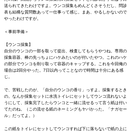
送られてきたわけですよ。ウンコ採集もめんどくさそうだし、問診
表も結構な質問数あって一仕事って感じ。まあ、やるしかないので
やったわけですが。
＜事前準備＞
【ウンコ採集】
自分のウンコの一部を取って提出、検査してもらうやつね。専用の
採集容器、棒の先っちょにハケみたいのが付いたやつ。これのハケ
の部分でウンコを削り取って容器のキャップする。これを今回俺の
場合は2回分やった。7日以内ってことなので時間は十分にある感
じ。
で、苦戦したのが、「自分のウンコの香り」っすよ。採集するとき
の。なんか採集セットに水洗トイレにセットしてウンコ流れないよ
うにして、採集完了したらウンコと一緒に流せるって言う紙は付い
てたのね。（この流せる紙のネーミングもヤバかった。「ナガセー
ル」だってよ。）
この紙をトイレにセットしてウンコすれば下に落ちないで紙の上に