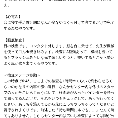
え。
【心電図】
台に寝て手足首と胸になんか変なやつくっ付けて寝てるだけで完了
する楽なやつです。
【眼底検査】
目の検査です。コンタクト外します。顔を台に乗せて、先生が機械
を使って目ん玉覗き込みます。検査に2種類あって、機械を覗いて
るとフラッシュみたいな光で眩しいやつと、覗いてるとこから勢い
よく風が吹き出てくるやつです。
＜検査ステージ移動＞
この時点で9:45。ここまでの検査を1時間半くらいで終わらせるく
らいのかなりの内容の濃い進行。なんかセンター内は係りのスタッ
フの人がそこいらじゅうにいて、検査表が入ったバインダーを持っ
て回ってるんだけど、それをいつもチェックして、あっち行ってく
ださい。あっち今混んでるから先にこっちやっちゃってくださいと
誘導されまくりです。前述した「待ち時間に本でも。。」なんて時
間はありません。しかもセンター内は広いし検査によっては階が分