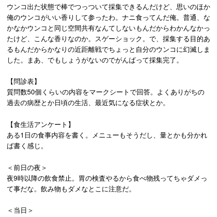
ウンコ出た状態で棒でつっついて採集できるんだけど、思いのほか
俺のウンコがいい香りして参ったわ。ナニ食ってんだ俺。普通、な
かなかウンコと同じ空間共有なんてしないもんだからわかんなかっ
たけど、こんな香りなのか。スゲーショック。で、採集する目的あ
るもんだからかなりの近距離戦でちょっと自分のウンコに幻滅しま
した。まあ、でもしょうがないのでがんばって採集完了。
【問診表】
質問数50個くらいの内容をマークシートで回答。よくありがちの
過去の病歴とか日頃の生活、最近気になる症状とか。
【食生活アンケート】
ある1日の食事内容を書く。メニューもそうだし、量とかも分かれ
ば書く感じ。
＜前日の夜＞
夜9時以降の飲食禁止。胃の検査やるから食べ物残ってちゃダメっ
て事だな。飲み物もダメなとこに注意だ。
＜当日＞