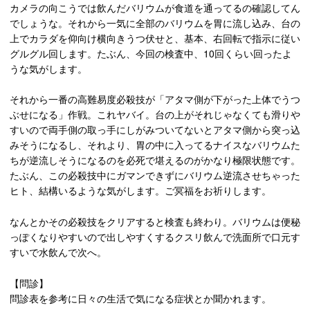
カメラの向こうでは飲んだバリウムが食道を通ってるの確認してん
でしょうな。それから一気に全部のバリウムを胃に流し込み、台の
上でカラダを仰向け横向きうつ伏せと、基本、右回転で指示に従い
グルグル回します。たぶん、今回の検査中、10回くらい回ったよ
うな気がします。
それから一番の高難易度必殺技が「アタマ側が下がった上体でうつ
ぶせになる」作戦。これヤバイ。台の上がそれじゃなくても滑りや
すいので両手側の取っ手にしがみついてないとアタマ側から突っ込
みそうになるし、それより、胃の中に入ってるナイスなバリウムた
ちが逆流しそうになるのを必死で堪えるのがかなり極限状態です。
たぶん、この必殺技中にガマンできずにバリウム逆流させちゃった
ヒト、結構いるような気がします。ご冥福をお祈りします。
なんとかその必殺技をクリアすると検査も終わり。バリウムは便秘
っぽくなりやすいので出しやすくするクスリ飲んで洗面所で口元す
すいで水飲んで次へ。
【問診】
問診表を参考に日々の生活で気になる症状とか聞かれます。