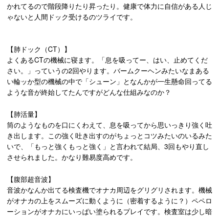
かれてるので階段降りたり昇ったり。健康で体力に自信がある人じ
ゃないと人間ドック受けるのツライです。
【肺ドック（CT）】
よくあるCTの機械に寝ます。「息を吸ってー、はい、止めてくだ
さい。」っていうの2回やります。バームクーヘンみたいなまある
い輪ッか型の機械の中で「シューン」となんかが一生懸命回ってる
ような音が終始してたんですがどんな仕組みなのか？
【肺活量】
筒のようなものを口にくわえて、息を吸ってから思いっきり強く吐
き出します。この強く吐き出すのがちょっとコツみたいのいるみた
いで、「もっと強くもっと強く」と言われて結局、3回もやり直し
させられました。かなり難易度高めです。
【腹部超音波】
音波かなんか出てる検査機でオナカ周辺をグリグリされます。機械
がオナカの上をスムーズに動くように（密着するように？）ペペロ
ーションがオナカにいっぱい塗られるプレイです。検査室は少し暗