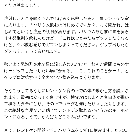
とだけ涙出ました。
注射したとこを軽くもんでしばらく休憩したあと、胃レントゲン室
に入ります。「バリウム飲むのはじめてですか？」って聞かれ、は
じめてというと注意の説明があります。バリウム飲む前に胃を膨ら
ます発泡剤を飲むんだけど、「これ飲むとやたらゲップしたくなる
けど、ツバ飲む感じでガマンしまくってください。ゲップ出したら
ダメっす。」って言われます。
勢いよく発泡剤を水で胃に流し込むんだけど、飲んだ瞬間にものす
げーゲップしたいしたい病にかかる。「こ、これのことかー！」と
ゲップに対抗すべく全力でツバ飲み込みまくります。
そうこうしてるうちにレントゲン台の上での体の動かし方を説明さ
れます。最初は立ってる台ですが、検査がはじまると台自体が動い
て寝るカタチになり、その上でカラダを傾けたり回したりします。
この絶妙な角度がいい感じでレントゲン取れるかどうかのキーポイ
ントになるようで、がんばりどころみたいですな。
さて、レントゲン開始です。バリウムをまず1口飲みます。たぶん