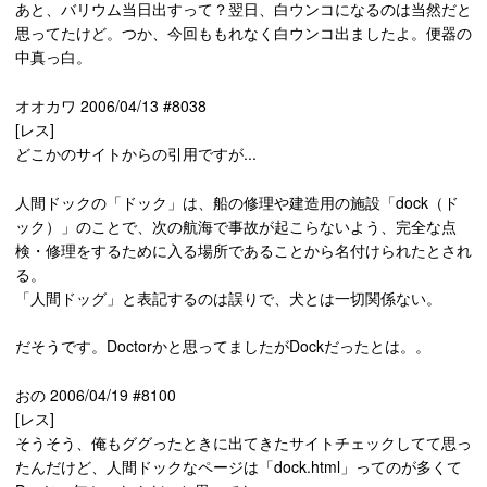
あと、バリウム当日出すって？翌日、白ウンコになるのは当然だと
思ってたけど。つか、今回ももれなく白ウンコ出ましたよ。便器の
中真っ白。
オオカワ 2006/04/13 #8038
[レス]
どこかのサイトからの引用ですが...
人間ドックの「ドック」は、船の修理や建造用の施設「dock（ド
ック）」のことで、次の航海で事故が起こらないよう、完全な点
検・修理をするために入る場所であることから名付けられたとされ
る。
「人間ドッグ」と表記するのは誤りで、犬とは一切関係ない。
だそうです。Doctorかと思ってましたがDockだったとは。。
おの 2006/04/19 #8100
[レス]
そうそう、俺もググったときに出てきたサイトチェックしてて思っ
たんだけど、人間ドックなページは「dock.html」ってのが多くて