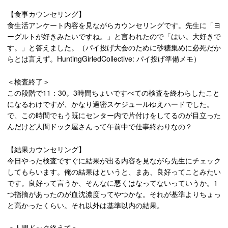
【食事カウンセリング】
食生活アンケート内容を見ながらカウンセリングです。先生に「ヨ
ーグルトが好きみたいですね。」と言われたので「はい。大好きで
す。」と答えました。（パイ投げ大会のために砂糖集めに必死だか
らとは言えず。HuntingGirledCollective: パイ投げ準備メモ）
＜検査終了＞
この段階で11：30。3時間ちょいですべての検査を終わらしたこと
になるわけですが、かなり過密スケジュールゆえハードでした。
で、この時間でもう既にセンター内で片付けをしてるのが目立った
んだけど人間ドック屋さんって午前中で仕事終わりなの？
【結果カウンセリング】
今日やった検査ですぐに結果が出る内容を見ながら先生にチェック
してもらいます。俺の結果はというと、まあ、良好ってことみたい
です。良好って言うか、そんなに悪くはなってないっていうか。1
つ指摘があったのが血沈濃度ってやつかな。それが基準よりちょっ
と高かったくらい。それ以外は基準以内の結果。
＜人間ドック終えて＞