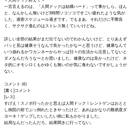
一言言えるのは、「人間ドックは結構ハード」って事かしら。ほん
と、なんかしん無いけど3時間ソコソコですごい疲れたような気が
した。過密スケジュール過ぎです。でもまあ、それだけに手際良
く、サクサク進むのはストレス無くていいけどね。
詳しい全部の結果がまだ出てないのでわかんないけど、とりあえず
パッと見は健康そうなんで良かったかなーと思うけど、健康なんて
いつ崩れるかワカンネーからやっぱ日々の生活から注意してないと
ダメなんだろうなーとか思いました。健康なのは良かったけど、ネ
タ的にオモシロくもかゆくも無いのが気に食わないですがしょうが
ない。
コメント (6)
[書く]コメント
[レス]
すげえ！スノボ行ったかと思えば人間ドック！レントゲンはおとと
し病院の前でぶっ倒れたときやったけど、あれはかなりの難易度ダ
ヨーネ！ゲップしたいしたい病に私もかかりました。
結局なんだったんだろ。結果聞きに行ってない。