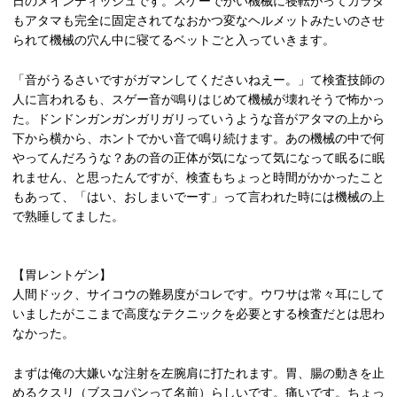
日のメインディッシュです。スゲーでかい機械に寝転がってカラダ
もアタマも完全に固定されてなおかつ変なヘルメットみたいのさせ
られて機械の穴ん中に寝てるベットごと入っていきます。
「音がうるさいですがガマンしてくださいねえー。」て検査技師の
人に言われるも、スゲー音が鳴りはじめて機械が壊れそうで怖かっ
た。ドンドンガンガンガリガリっていうような音がアタマの上から
下から横から、ホントでかい音で鳴り続けます。あの機械の中で何
やってんだろうな？あの音の正体が気になって気になって眠るに眠
れません、と思ったんですが、検査もちょっと時間がかかったこと
もあって、「はい、おしまいでーす」って言われた時には機械の上
で熟睡してました。
【胃レントゲン】
人間ドック、サイコウの難易度がコレです。ウワサは常々耳にして
いましたがここまで高度なテクニックを必要とする検査だとは思わ
なかった。
まずは俺の大嫌いな注射を左腕肩に打たれます。胃、腸の動きを止
めるクスリ（ブスコパンって名前）らしいです。痛いです。ちょっ