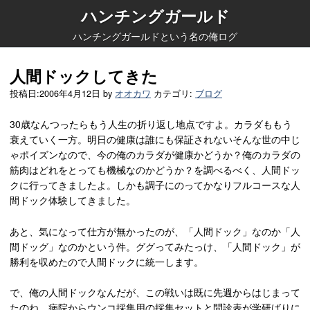
ハンチングガールド
ハンチングガールドという名の俺ログ
人間ドックしてきた
投稿日:
2006年4月12日
by
オオカワ
カテゴリ:
ブログ
30歳なんつったらもう人生の折り返し地点ですよ。カラダももう
衰えていく一方。明日の健康は誰にも保証されないそんな世の中じ
ゃポイズンなので、今の俺のカラダが健康かどうか？俺のカラダの
筋肉はどれをとっても機械なのかどうか？を調べるべく、人間ドッ
クに行ってきましたよ。しかも調子にのってかなりフルコースな人
間ドック体験してきました。
あと、気になって仕方が無かったのが、「人間ドック」なのか「人
間ドッグ」なのかという件。ググってみたっけ、「人間ドック」が
勝利を収めたので人間ドックに統一します。
で、俺の人間ドックなんだが、この戦いは既に先週からはじまって
たのね。病院からウンコ採集用の採集セットと問診表が学研ばりに