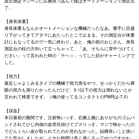
血圧測定マシーンに右腕突っ込んで後はオートメーションで測定完
了。
【身長体重】
身長体重もなんかオートメーションな機械だったなあ。勝手に目盛
り下がってきてアタマにあたったとこで止まる。その測定台が体重
計にもなってるので一気に終わり。あと、俺の前のおじさん、身長
測定台の柱の方向いて立っちゃって、「あ、そちらに背中つけてく
ださい」って言われた時の「テヘッ」ってした顔がチャーミングで
した。
【視力】
最近じゃよくみるタイプの機械で視力測るやつ。せっかくだから裸
眼の視力も測りたかったんだけど、0.1以下の視力は測れないとか
言われて検査できず。（俺の使ってるコンタクトのPWRは-7.0）
【採血】
本日最初の難関です。注射怖いッす。右腕上腕にありがちのゴムバ
ンドされてひじ内側の血管目掛けてブスリっす。マジで怖かったの
でどんくらい血が取られてたのか見れなかった。結構長いこと抜い
てた気がしましたが、イヤな時間は長く感じるってやつですかね