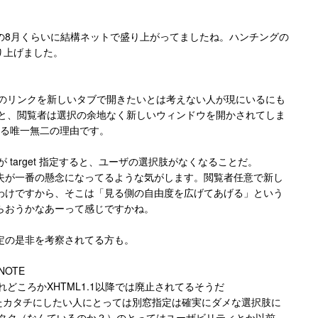
。
の8月くらいに結構ネットで盛り上がってましたね。ハンチングの
り上げました。
。他サイトへのリンクを新しいタブで開きたいとは考えない人が現にいるにも
k" とすると、閲覧者は選択の余地なく新しいウィンドウを開かされてしま
が嫌われる唯一無二の理由です。
者が target 指定すると、ユーザの選択肢がなくなることだ。
失が一番の懸念になってるような気がします。閲覧者任意で新し
わけですから、そこは「見る側の自由度を広げてあげる」という
らおうかなあーって感じですかね。
定の是非を考察されてる方も。
YNOTE
どころかXHTML1.1以降では廃止されてるそうだ
したカタチにしたい人にとっては別窓指定は確実にダメな選択肢に
fyオタク（なんているのか？）のとってはユーザビリティとか以前