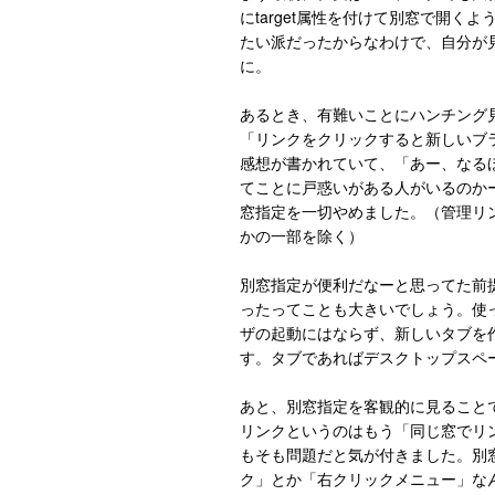
にtarget属性を付けて別窓で開
たい派だったからなわけで、自分が
に。
あるとき、有難いことにハンチング
「リンクをクリックすると新しいブ
感想が書かれていて、「あー、なる
てことに戸惑いがある人がいるのかー
窓指定を一切やめました。（管理リ
かの一部を除く）
別窓指定が便利だなーと思ってた前
ったってことも大きいでしょう。使
ザの起動にはならず、新しいタブを
す。タブであればデスクトップスペ
あと、別窓指定を客観的に見ることで
リンクというのはもう「同じ窓でリ
もそも問題だと気が付きました。別窓
ク」とか「右クリックメニュー」な