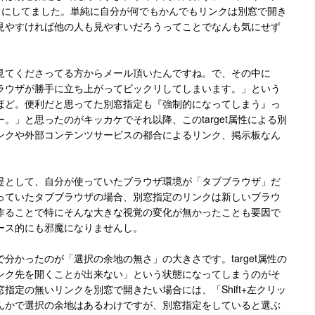
くようにしてました。単純に自分が何でもかんでもリンクは別窓で開き
見やすければ他の人も見やすいだろうってことでなんも気にせず
見てくださってる方からメール頂いたんですね。で、その中に
ラウザが勝手に立ち上がってビックリしてしまいます。」という
ほど。便利だと思ってた別窓指定も『強制的になってしまう』っ
。」と思ったのがキッカケでそれ以降、このtarget属性による別
ンクや外部コンテンツサービスの都合によるリンク、掲示板なん
提として、自分が使っていたブラウザ環境が「タブブラウザ」だ
っていたタブブラウザの場合、別窓指定のリンクは新しいブラウ
作ることで特にそんな大きな視覚の変化が無かったことも要因で
ース的にも邪魔になりませんし。
分かったのが「選択の余地の無さ」の大きさです。target属性の
ンク先を開くことが出来ない」という状態になってしまうのがそ
指定の無いリンクを別窓で開きたい場合には、「Shift+左クリッ
んかで選択の余地はあるわけですが、別窓指定をしていると選ぶ