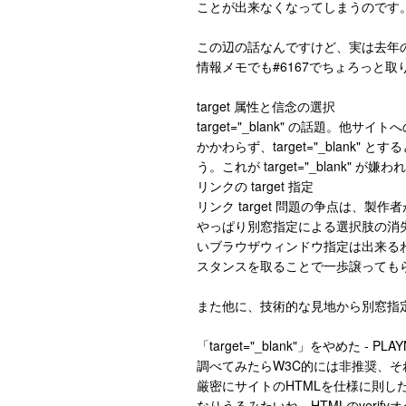
ことが出来なくなってしまうのです
この辺の話なんですけど、実は去年
情報メモでも#6167でちょろっと取
target 属性と信念の選択
target="_blank" の話題
かかわらず、target="_blan
う。これが target="_blank" 
リンクの target 指定
リンク target 問題の争点は、製作
やっぱり別窓指定による選択肢の消
いブラウザウィンドウ指定は出来る
スタンスを取ることで一歩譲っても
また他に、技術的な見地から別窓指
「target="_blank"」をやめた - PLA
調べてみたらW3C的には非推奨、それ
厳密にサイトのHTMLを仕様に則
なりうるみたいね。HTMLのveri