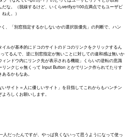
な。（脱線するけど、いくらverifyが100点満点でもユーザビ
、ねえ。）
もかく、「別窓指定するかしないかの選択肢優先」の判断で、ハン
。
タイルが基本的にドコのサイトのドコのリンクをクリックするん
つも使ってるんで、逆に別窓指定が無いことに対しての違和感は無いか
同じウィンドウ内にリンク先が表示される機能」くらいの逆転の意識
クじゃ無くって Input Button とかでリンク作られてたりす
きあるかもなあ。
ないサイト＝人に優しいサイト」を目指してこれからもハンチン
ぞよろしくお願いします。
っ子の一人だったんですが、やっぱ良くないって思うようになって使っ