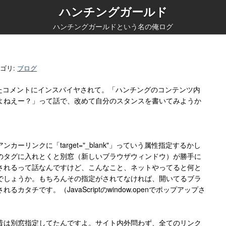
ハンチングガールド
ハンチングガールドという名の俺ログ
ゴリ:
ブログ
いたコメントにインスパイヤされて。「ハンチングのコンテンツ内
よねえー？」って話で、改めて自分のスタンスを書いてみようか
ーリンクに「target="_blank"」っていう属性指定するかし
のタグに入れとくと別窓（新しいブラウザウィンドウ）が勝手に
されるって話なんですけど、こんなこと、ネットやってると何と
でしょうか。もちろんその指定がされてなければ、開いてるブラ
タチです。（JavaScriptのwindow.openでポップアップさ
昔は別窓指定してたんですよ。サイト内外問わず、全てのリンク