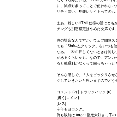
に、減点対象ってことで使われないんだ
リティ悪い、見難いサイトってのも
まあ、難しいHTML仕様の話はと
チングも別窓指定はやめた次第です
俺の場合なんですが、ウェブ閲覧ス
でも「Shift+左クリック」をい
なあ。「Shift押してないときは
があるくらいかも。なので、アンカーリン
ると融通利かなくって困っちゃうと
そんな感じで、「人をビックリさせ
グしていきたいと思いますのでどう
コメント (2) | トラックバック (0)
[書く]コメント
[レス]
今年もヨロシク。
俺も以前は target 指定大好き