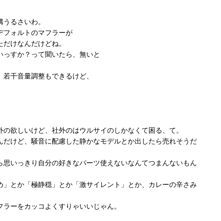
構うるさいわ。
デフォルトのマフラーが
ただけなんだけどね。
いっすか？って聞いたら、無いと
、若干音量調整もできるけど、
外の欲しいけど、社外のはウルサイのしかなくて困る、て。
んだけど、騒音に配慮した静かなモデルとか出したら売れそうだ
ら思いっきり自分の好きなパーツ使えないなんてつまんないもん
め」とか「極静穏」とか「激サイレント」とか、カレーの辛さみ
。
フラーをカッコよくすりゃいいじゃん。