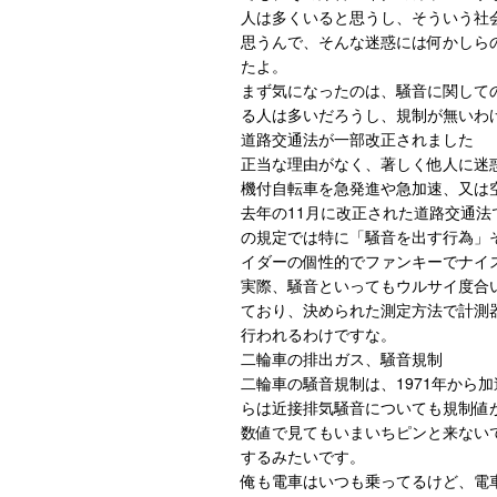
人は多くいると思うし、そういう社
思うんで、そんな迷惑には何かしら
たよ。
まず気になったのは、騒音に関して
る人は多いだろうし、規制が無いわ
道路交通法が一部改正されました
正当な理由がなく、著しく他人に迷
機付自転車を急発進や急加速、又は
去年の11月に改正された道路交通
の規定では特に「騒音を出す行為」
イダーの個性的でファンキーでナイ
実際、騒音といってもウルサイ度合
ており、決められた測定方法で計測
行われるわけですな。
二輪車の排出ガス、騒音規制
二輪車の騒音規制は、1971年から
らは近接排気騒音についても規制値
数値で見てもいまいちピンと来ないで
するみたいです。
俺も電車はいつも乗ってるけど、電