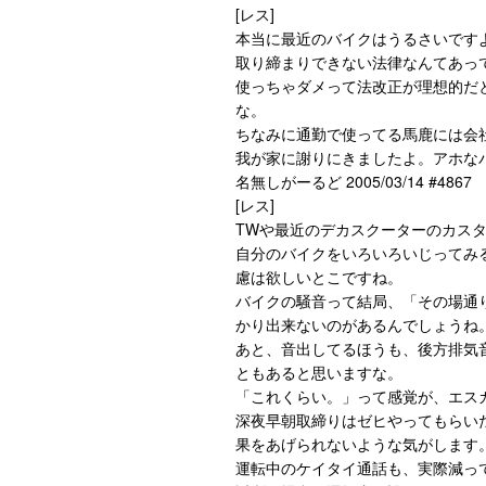
[レス]
本当に最近のバイクはうるさいです
取り締まりできない法律なんてあって
使っちゃダメって法改正が理想的だ
な。
ちなみに通勤で使ってる馬鹿には会
我が家に謝りにきましたよ。アホな
名無しがーるど 2005/03/14 #4867
[レス]
TWや最近のデカスクーターのカス
自分のバイクをいろいろいじってみ
慮は欲しいとこですね。
バイクの騒音って結局、「その場通
かり出来ないのがあるんでしょうね
あと、音出してるほうも、後方排気
ともあると思いますな。
「これくらい。」って感覚が、エス
深夜早朝取締りはゼヒやってもらい
果をあげられないような気がします
運転中のケイタイ通話も、実際減っ