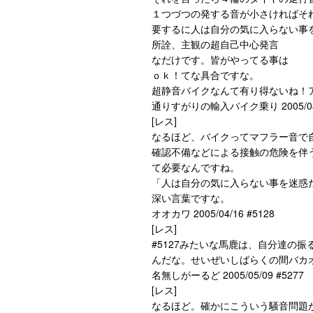
１つづつの発する音が小さければそ
要するに人は自分の気に入らない事
所詮、主観の超自己中心発言
なだけです。皆がやってる事は
ｏｋ！てな具合ですな。
超静音バイクなんて有り得ないね！
通りすがりの輸入バイク乗り 2005/04/
[レス]
なるほど、バイクってマフラー音で
確認不備などによる接触の危険を伴
て必要なんですね。
「人は自分の気に入らない事を迷惑
深い言葉ですな。
オオカワ 2005/04/16 #5128
[レス]
#5127みたいな馬鹿は、自分達の
んだな。せいぜいしばらくの間バカ
名無しがーるど 2005/05/09 #5277
[レス]
なるほど。確かにこういう騒音問題