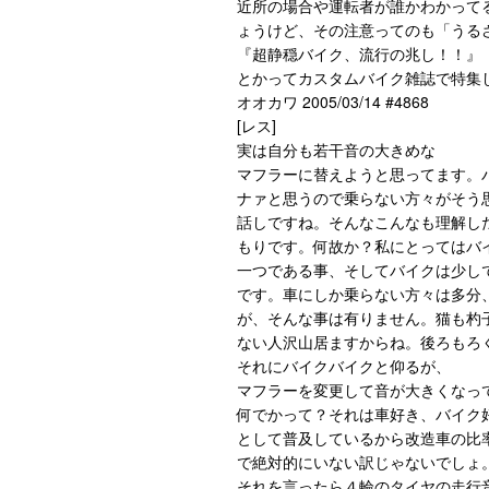
近所の場合や運転者が誰かわかって
ょうけど、その注意ってのも「うる
『超静穏バイク、流行の兆し！！』
とかってカスタムバイク雑誌で特集
オオカワ 2005/03/14 #4868
[レス]
実は自分も若干音の大きめな
マフラーに替えようと思ってます。
ナァと思うので乗らない方々がそう
話しですね。そんなこんなも理解し
もりです。何故か？私にとってはバ
一つである事、そしてバイクは少し
です。車にしか乗らない方々は多分
が、そんな事は有りません。猫も杓
ない人沢山居ますからね。後ろもろ
それにバイクバイクと仰るが、
マフラーを変更して音が大きくなっ
何でかって？それは車好き、バイク
として普及しているから改造車の比
で絶対的にいない訳じゃないでしょ
それを言ったら４輪のタイヤの走行