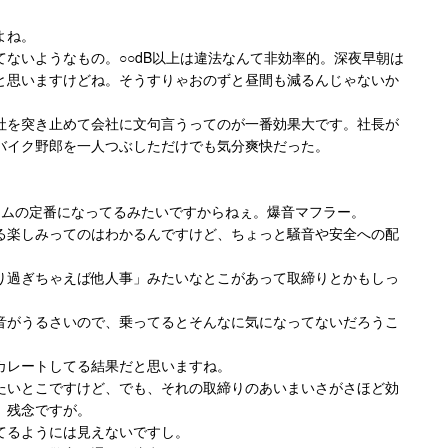
よね。
ないようなもの。○○dB以上は違法なんて非効率的。深夜早朝は
と思いますけどね。そうすりゃおのずと昼間も減るんじゃないか
社を突き止めて会社に文句言うってのが一番効果大です。社長が
バイク野郎を一人つぶしただけでも気分爽快だった。
タムの定番になってるみたいですからねぇ。爆音マフラー。
る楽しみってのはわかるんですけど、ちょっと騒音や安全への配
り過ぎちゃえば他人事」みたいなとこがあって取締りとかもしっ
。
音がうるさいので、乗ってるとそんなに気になってないだろうこ
カレートしてる結果だと思いますね。
たいとこですけど、でも、それの取締りのあいまいさがさほど効
。残念ですが。
てるようには見えないですし。