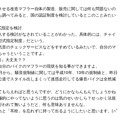
させる改造マフラー自体の製造、販売に関しては何も問題ないの
も調べてみると、国の認証制度を検討しているとこのことみたい
式指定を検討
入する検討がなされていることがわかった。具体的には、チャイ
型式指定制度」だという。
気音のチェックサービスなどをすすめているみたいで、自分のマ
ちゃうということですよ。
音』大丈夫？？
自分のバイクのマフラーの現状を知る事ができますよ。
月から。騒音規制値に関しては平成10年、13年の規制値と、昨日
公道でスタイル出しまくって迷惑走行してる爆音バイクは全然減
てもらえればと思うんですが、どうにかならんもんでしょうかね
極的にやってないように思うのは気のせいかしら？せっかく法規
行われて無いようだと、何も意味ありませんな。
と「耳栓」を忘れずに持って出るようにしたいと思います。(∩ﾟ