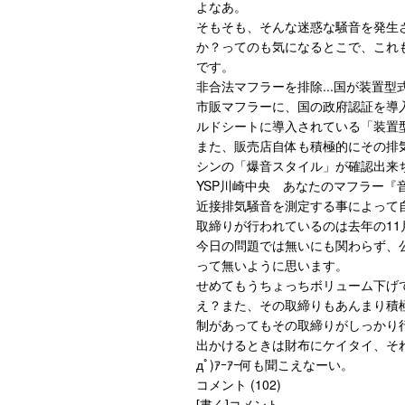
よなあ。
そもそも、そんな迷惑な騒音を発生
か？ってのも気になるとこで、これ
です。
非合法マフラーを排除...国が装置型
市販マフラーに、国の政府認証を導
ルドシートに導入されている「装置
また、販売店自体も積極的にその排
シンの「爆音スタイル」が確認出来
YSP川崎中央 あなたのマフラー『
近接排気騒音を測定する事によって
取締りが行われているのは去年の11
今日の問題では無いにも関わらず、
って無いように思います。
せめてもうちょっちボリューム下げ
え？また、その取締りもあんまり積
制があってもその取締りがしっかり
出かけるときは財布にケイタイ、それ
дﾟ)ｱｰｱｰ何も聞こえなーい。
コメント (102)
[書く]コメント