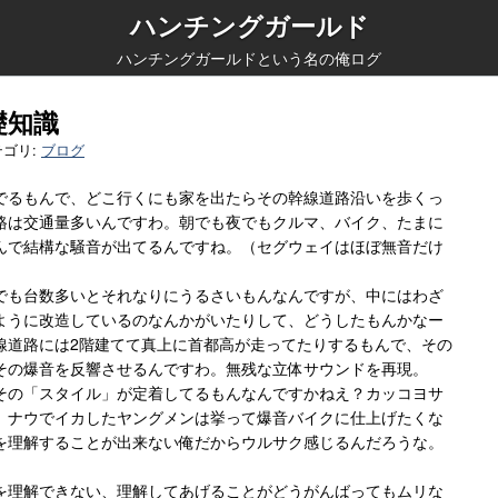
ハンチングガールド
ハンチングガールドという名の俺ログ
礎知識
テゴリ:
ブログ
でるもんで、どこ行くにも家を出たらその幹線道路沿いを歩くっ
路は交通量多いんですわ。朝でも夜でもクルマ、バイク、たまに
んで結構な騒音が出てるんですね。（セグウェイはほぼ無音だけ
でも台数多いとそれなりにうるさいもんなんですが、中にはわざ
ように改造しているのなんかがいたりして、どうしたもんかなー
線道路には2階建てて真上に首都高が走ってたりするもんで、その
その爆音を反響させるんですわ。無残な立体サウンドを再現。
その「スタイル」が定着してるもんなんですかねえ？カッコヨサ
、ナウでイカしたヤングメンは挙って爆音バイクに仕上げたくな
を理解することが出来ない俺だからウルサク感じるんだろうな。
を理解できない、理解してあげることがどうがんばってもムリな