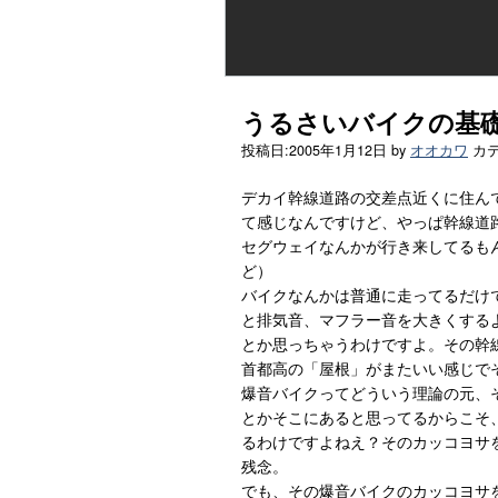
うるさいバイクの基
投稿日:
2005年1月12日
by
オオカワ
カ
デカイ幹線道路の交差点近くに住ん
て感じなんですけど、やっぱ幹線道
セグウェイなんかが行き来してるも
ど）
バイクなんかは普通に走ってるだけ
と排気音、マフラー音を大きくする
とか思っちゃうわけですよ。その幹
首都高の「屋根」がまたいい感じで
爆音バイクってどういう理論の元、
とかそこにあると思ってるからこそ
るわけですよねえ？そのカッコヨサ
残念。
でも、その爆音バイクのカッコヨサ