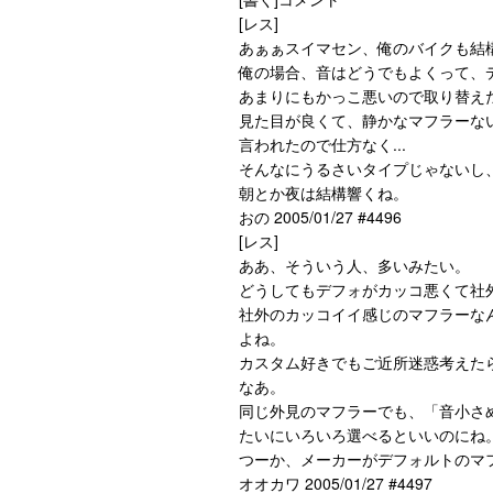
[レス]
あぁぁスイマセン、俺のバイクも結
俺の場合、音はどうでもよくって、
あまりにもかっこ悪いので取り替え
見た目が良くて、静かなマフラーな
言われたので仕方なく...
そんなにうるさいタイプじゃないし
朝とか夜は結構響くね。
おの 2005/01/27 #4496
[レス]
ああ、そういう人、多いみたい。
どうしてもデフォがカッコ悪くて社
社外のカッコイイ感じのマフラーな
よね。
カスタム好きでもご近所迷惑考えた
なあ。
同じ外見のマフラーでも、「音小さ
たいにいろいろ選べるといいのにね
つーか、メーカーがデフォルトのマ
オオカワ 2005/01/27 #4497