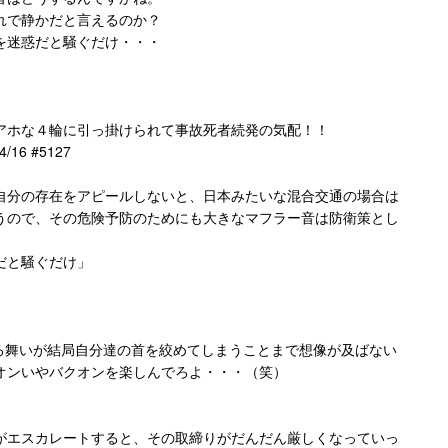
れで静かだと言えるのか？
を迷惑だと騒ぐだけ・・・
アホな４輪に引っ掛けられて事故死者続発の気配！！
16 #5127
自分の存在をアピールしないと、日本みたいな混合交通の場合は
うので、その危険予防のためにも大きなマフラー音は防衛策とし
だと騒ぐだけ」
振る舞いが結局自分達の首を絞めてしまうことまで想像が及ばない
オンいやバクオンを楽しんでろよ・・・（笑）
がエスカレートすると、その取締りがだんだん厳しくなっていっ