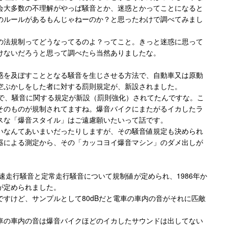
会大多数の不理解がやっぱ騒音とか、迷惑とかってことになると
のルールがあるもんじゃねーのか？と思ったわけで調べてみまし
の法規制ってどうなってるのよ？ってこと。きっと迷惑に思って
けないだろうと思って調べたら当然ありましたな。
惑を及ぼすこととなる騒音を生じさせる方法で、自動車又は原動
空ぶかしをした者に対する罰則規定が、新設されました。
法で、騒音に関する規定が新設（罰則強化）されてたんですな。こ
そのものが規制されてますね。爆音バイクにまたがるイカしたラ
スな「爆音スタイル」はご遠慮願いたいって話です。
いなんてあいまいだったりしますが、その騒音値規定も決められ
器による測定から、その「カッコヨイ爆音マシン」のダメ出しが
加速走行騒音と定常走行騒音について規制値が定められ、1986年か
が定められました。
すけど、サンプルとして80dBだと電車の車内の音がそれに匹敵
車の車内の音は爆音バイクほどのイカしたサウンドは出してない