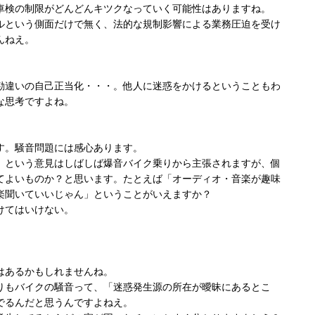
車検の制限がどんどんキツクなっていく可能性はありますね。
ルという側面だけで無く、法的な規制影響による業務圧迫を受け
んねえ。
勘違いの自己正当化・・・。他人に迷惑をかけるということもわ
な思考ですよね。
す。騒音問題には感心あります。
という意見はしばしば爆音バイク乗りから主張されますが、個
てよいものか？と思います。たとえば「オーディオ・音楽が趣味
楽聞いていいじゃん」ということがいえますか？
けてはいけない。
。
はあるかもしれませんね。
りもバイクの騒音って、「迷惑発生源の所在が曖昧にあるとこ
でるんだと思うんですよねえ。