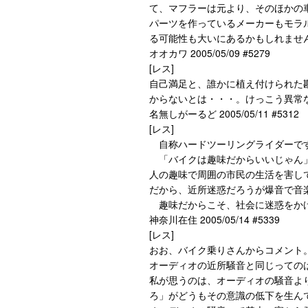
て、マフラーは元より、そのほかの
パーツを作っているメーカーもモラ
る可能性も大いにあるかもしれませ
オオカワ 2005/05/09 #5279
[レス]
自己満足と、誰かに植え付けられた
からないとは・・・。けっこう異常
名無しがーるど 2005/05/11 #5312
[レス]
自称ハードツーリングライダーで
「バイクは趣味だからいいじゃん」
人の趣味で周囲の市民の生活を害し
だから、近所迷惑だろうが爆音で音
趣味だからこそ、社会に迷惑をか
神奈川在住 2005/05/14 #5339
[レス]
おお、バイク乗りさんからコメント
オーディオの近所騒音と同じっての
私が思うのは、オーディオの騒音よ
ろ」がどうもその意識の低下を生ん