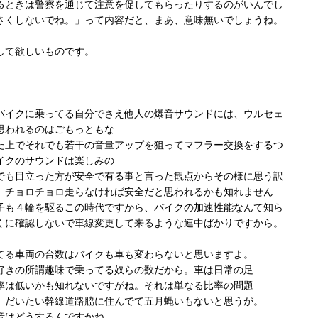
るときは警察を通じて注意を促してもらったりするのがいんでし
さくしないでね。」って内容だと、まあ、意味無いでしょうね。
して欲しいものです。
バイクに乗ってる自分でさえ他人の爆音サウンドには、ウルセェ
思われるのはごもっともな
た上でそれでも若干の音量アップを狙ってマフラー交換をするつ
イクのサウンドは楽しみの
でも目立った方が安全で有る事と言った観点からその様に思う訳
、チョロチョロ走らなければ安全だと思われるかも知れません
子も４輪を駆るこの時代ですから、バイクの加速性能なんて知ら
くに確認しないで車線変更して来るような連中ばかりですから。
てる車両の台数はバイクも車も変わらないと思いますよ。
好きの所謂趣味で乗ってる奴らの数だから。車は日常の足
率は低いかも知れないですがね。それは単なる比率の問題
。だいたい幹線道路脇に住んでて五月蝿いもないと思うが。
音はどうするんですかね。