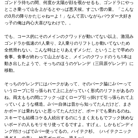
ゴンドラ待ちの間、何度か太陽が顔を覗かせるも、ゴンドラにやっ
とこさ乗って山を上がるとやっぱ悪天候。すごい雪の量。「こんな
の3月の降りかたじゃねーよ！」なんて言いながらパウダー大好き
っ子の俺は内心大喜びなわけで。。
でも、コース的にそのメインのクワッドが動いてない以上、激混み
ゴンドラか低速の1人乗り、2人乗りのリフトしか動いてないため
全然滑れない。こんな時はとりあえずメシだ、ということで早めの
食事。食事が終わって山上がると、メインのクワッドのうち1本は
動き出したようで、そっちのほうのゲレンデ（三田原ゲレンデ）に
移動。
そっちのゲレンデにはパークがあって、そのパーク脇にJパーって
いうロープに引っ張られて上に上がっていく形式のリフトがあるの
ね。両太ももの間にフックっぽくロープ引っ掛けて引っ張られて上
っていくような構造。Jバー自体は昔から知ってたんだけど、まさ
かボードは乗れないと思ってたんだけど、ボードでも乗れるのね。
スキーでも結構コケる人続出するのにうまく太ももでフック挟めな
いボードの人もモリモリ使ってるですよ。すげぇ。しかもビンディ
ング付けっぱでJバー使ってるの。ハイテク杉。（ハイテクニック
過ぎる、の意） 妙高ボーダー、恐るべし。