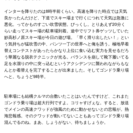
インターを降りたのは8時半前くらい。高速を降りた時点では天気
良かったんだけど、下道でスキー場まで行くにつれて天気は急激に
悪化。ってかものすごい吹雪状態。びっくし。とりあえず20分く
らい走ってスキー場の駐車場到着。途中でリフト券ゲッツしていた
妙高杉ノ原スキー場が今日の遊び場。「早く滑り出したい！」とい
う気持ちが猛吹雪の中、パンツ一丁の世界へと俺を誘う。極地早着
替えコンテストがあったらかなり上位に食い込む実力を見せるだろ
う華麗なる脱衣テクニックが光る。バランスを崩して靴下履いてる
足を水溜りの中に突っ込むというアクシデンツに襲われながらもな
んとか着替えを完了することが出来ました。そしてゴンドラ乗り場
へと。ちょうど9時半。
駐車場にも結構クルマの台数いたことはいたんですけど、これまた
ゴンドラ乗り場は超大行列ですよ。コリャすげぇな。すると、放送
でメインの高速クワッドが強風のために動かせないとの悲報が。熱
海悲報感。そのクワッドが動いてないこともあってゴンドラ乗り場
混んでるのね。まあ、しょうがない、待ちましょうか。