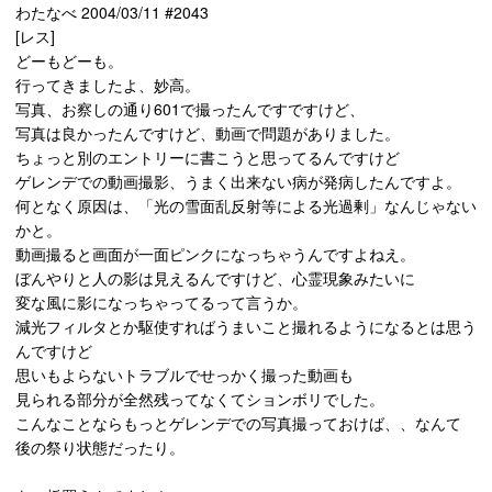
わたなべ 2004/03/11 #2043
[レス]
どーもどーも。
行ってきましたよ、妙高。
写真、お察しの通り601で撮ったんですですけど、
写真は良かったんですけど、動画で問題がありました。
ちょっと別のエントリーに書こうと思ってるんですけど
ゲレンデでの動画撮影、うまく出来ない病が発病したんですよ。
何となく原因は、「光の雪面乱反射等による光過剰」なんじゃない
かと。
動画撮ると画面が一面ピンクになっちゃうんですよねえ。
ぼんやりと人の影は見えるんですけど、心霊現象みたいに
変な風に影になっちゃってるって言うか。
減光フィルタとか駆使すればうまいこと撮れるようになるとは思う
んですけど
思いもよらないトラブルでせっかく撮った動画も
見られる部分が全然残ってなくてションボリでした。
こんなことならもっとゲレンデでの写真撮っておけば、、なんて
後の祭り状態だったり。