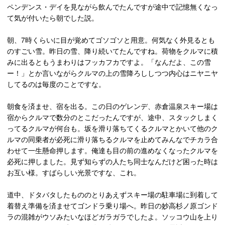
ペンデンス・デイを見ながら飲んでたんですが途中で記憶無くなっ
て気が付いたら朝でした説。
朝、7時くらいに目が覚めてゴソゴソと用意。何気なく外見るとも
のすごい雪。昨日の雪、降り続いてたんですね。荷物をクルマに積
みに出るともうまわりはフッカフカですよ。「なんだよ、この雪
ー！」とか言いながらクルマの上の雪降ろししつつ内心はニヤニヤ
してるのは毎度のことですな。
朝食を済ませ、宿を出る。この日のゲレンデ、赤倉温泉スキー場は
宿からクルマで数分のとこだったんですが、途中、スタックしまく
ってるクルマが何台も。坂を滑り落ちてくるクルマとかいて他のク
ルマの同乗者が必死に滑り落ちるクルマを止めてみんなでチカラ合
わせて一生懸命押します。俺達も目の前の進めなくなったクルマを
必死に押しました。見ず知らずの人たち同士なんだけど困った時は
お互い様。すばらしい光景ですな、これ。
道中、ドタバタしたもののとりあえずスキー場の駐車場に到着して
着替え準備を済ませてゴンドラ乗り場へ。昨日の妙高杉ノ原ゴンド
ラの混雑がウソみたいなほどガラガラでしたよ。ソッコウ山を上り