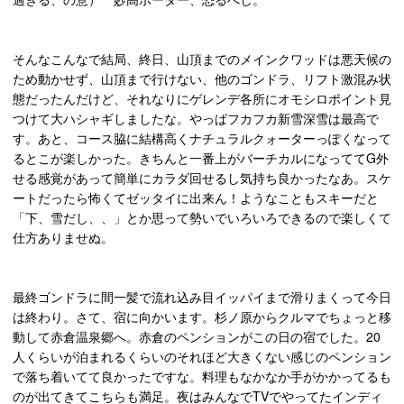
そんなこんなで結局、終日、山頂までのメインクワッドは悪天候の
ため動かせず、山頂まで行けない、他のゴンドラ、リフト激混み状
態だったんだけど、それなりにゲレンデ各所にオモシロポイント見
つけて大ハシャギしましたな。やっぱフカフカ新雪深雪は最高で
す。あと、コース脇に結構高くナチュラルクォーターっぽくなって
るとこが楽しかった。きちんと一番上がバーチカルになっててG外
せる感覚があって簡単にカラダ回せるし気持ち良かったなあ。スケ
ートだったら怖くてゼッタイに出来ん！ようなこともスキーだと
「下、雪だし、、」とか思って勢いでいろいろできるので楽しくて
仕方ありませぬ。
最終ゴンドラに間一髪で流れ込み目イッパイまで滑りまくって今日
は終わり。さて、宿に向かいます。杉ノ原からクルマでちょっと移
動して赤倉温泉郷へ。赤倉のペンションがこの日の宿でした。20
人くらいが泊まれるくらいのそれほど大きくない感じのペンション
で落ち着いてて良かったですな。料理もなかなか手がかかってるも
のが出てきてこちらも満足。夜はみんなでTVでやってたインディ