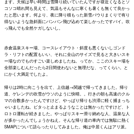
ます。天候は早い時間は雪降り続いていたんですが昼近くなるとソ
コソコ晴れ間も見えて、気温もそんなに寒くも暑くも無くて良かっ
たと思います。何より、夜に降り積もった新雪パウりまくりで有り
得ないような急斜面にバンバン飛び込めて楽しかったですバイ。吹
っ飛んでも全然ケガしないし。
赤倉温泉スキー場、コースレイアウト・斜度も悪くないしゴンド
ラ・リフトの配置もいい、それに全山のサイズで見ると大きいスキ
ー場なのでものすごい楽しめましたね。ってか、ここのスキー場を
全部楽しむんだったら2日間使わないと無理だな、ってくらい。と
にかく大満足でしたよ。
帰りは2時に向こうを出て、上信越→関越で帰ってきました。帰り
道、ゲレンデの吹雪がウソのように快晴。。行きの朝も高速のクル
マの台数多かったんですけど、やっぱり帰りも渋滞に軽く捕まっち
ゃいましたね。ビタっと止まるようなことは無かったですけど、ト
ロトロ運転が続きました。やっぱりスキー滑り納めな人、温泉な人
が多かったんでしょうかねえ。そんな帰り道の車内では無駄に熱く
SMAPについて語らったりしてみました。俺は中居くんはアリ派。