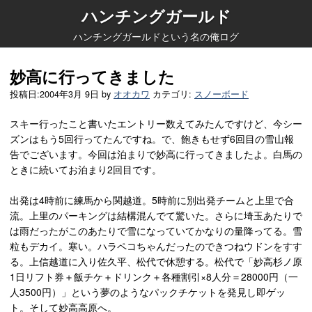
ハンチングガールド
ハンチングガールドという名の俺ログ
妙高に行ってきました
投稿日:
2004年3月 9日
by
オオカワ
カテゴリ:
スノーボード
スキー行ったこと書いたエントリー数えてみたんですけど、今シー
ズンはもう5回行ってたんですね。で、飽きもせず6回目の雪山報
告でございます。今回は泊まりで妙高に行ってきましたよ。白馬の
ときに続いてお泊まり2回目です。
出発は4時前に練馬から関越道。5時前に別出発チームと上里で合
流。上里のパーキングは結構混んでて驚いた。さらに埼玉あたりで
は雨だったがこのあたりで雪になっていてかなりの量降ってる。雪
粒もデカイ。寒い。ハラペコちゃんだったのできつねウドンをすす
る。上信越道に入り佐久平、松代で休憩する。松代で「妙高杉ノ原
1日リフト券＋飯チケ＋ドリンク＋各種割引×8人分＝28000円（一
人3500円）」という夢のようなパックチケットを発見し即ゲッ
ト。そして妙高高原へ。