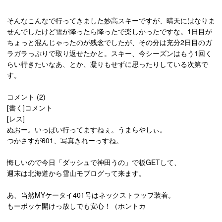
そんなこんなで行ってきました妙高スキーですが、晴天にはなりま
せんでしたけど雪が降ったら降ったで楽しかったですな。1日目が
ちょっと混んじゃったのが残念でしたが、その分は充分2日目のガ
ラガラっぷりで取り返せたかと。スキー、今シーズンはもう1回く
らい行きたいなあ、とか、凝りもせずに思ったりしている次第で
す。
コメント (2)
[書く]コメント
[レス]
ぬおー。いっぱい行ってますねぇ。うまらやしぃ。
つかさすが601、写真きれーっすね。
悔しいので今日「ダッシュで神田うの」で板GETして、
週末は北海道から雪山モブログって来ます。
あ、当然MYケータイ401号はネックストラップ装着。
もーポッケ開けっ放しでも安心！（ホントカ