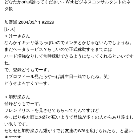
どなたかorkut誘ってください - Webビジネスコンサルタントのネ
タ帳
加野瀬 2004/03/11 #2029
[レス]
＞けーきさん
なんかイキナリ落ちっぽいのでメンテとかじゃないんでしょうね。
まだベータサービス？らしいので正式稼動するまでには
ハード増強なりして常時稼動できるようになってくれるといいです
ね。
で、登録どうもでーす。
（プロフィール見たらやっぱ誕生日一緒でしたね。笑）
どうぞよろすくでーす。
＞加野瀬さん
登録どうもでーす。
フレンドリストを見させてもらってたんですけど
やっぱり各方面にお顔が広いようで登録が多くの人からあり羨まし
い限りです。
ゼヒゼヒ加野瀬さん繋がりでお友達のWA!を広げられたら、と思い
ますです。