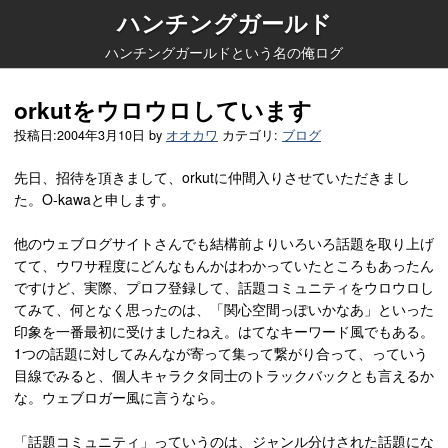
ハンチングガールド
ハンチングガールドという名の俺ログ
orkutをウロウロしています
投稿日:
2004年3月10日
by
オオカワ
カテゴリ:
ブログ
先日、招待を頂きまして、orkutに仲間入りさせていただきまし
た。O-kawaと申します。
他のウェブログサイトさんでも結構前よりいろいろ話題を取り上げ
てて、ウワサ程度にどんなもんかはわかっていたところもあったん
ですけど、実際、プロフ登録して、話題コミュニティをウロウロし
てみて、何となく思ったのは、「関心空間っぽいかなあ」といった
印象を一番最初に受けましたねえ。はてなキーワード風でもある。
1つの話題に対してみんなが寄って集って繋がり合って、っていう
目線でみると、個人キャラクタ同士のトラックバックとも言えるか
な。ウェブロガー風に言うなら。
「話題コミュニティ」っていうのは、ジャンル分けされた話題にな