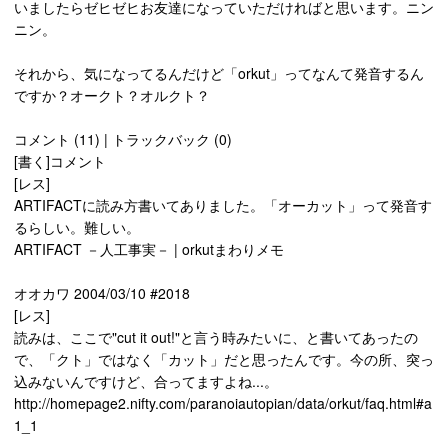
いましたらゼヒゼヒお友達になっていただければと思います。ニン
ニン。
それから、気になってるんだけど「orkut」ってなんて発音するん
ですか？オークト？オルクト？
コメント (11) | トラックバック (0)
[書く]コメント
[レス]
ARTIFACTに読み方書いてありました。「オーカット」って発音す
るらしい。難しい。
ARTIFACT －人工事実－ | orkutまわりメモ
オオカワ 2004/03/10 #2018
[レス]
読みは、ここで"cut it out!"と言う時みたいに、と書いてあったの
で、「クト」ではなく「カット」だと思ったんです。今の所、突っ
込みないんですけど、合ってますよね...。
http://homepage2.nifty.com/paranoiautopian/data/orkut/faq.html#a
1_1