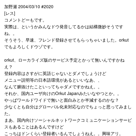
加野瀬 2004/03/10 #2020
[レス]
コメントどーもです。
実際は、というかみんなドウ発音してるかは結構微妙そうです
ね。。
そうそう、早速、フレンド登録させてもらっちゃいました。orkut
でもよろしくドウゾです。
orkut、ローカライズ版のサービス予定とかって無いんですかね
え？
登録内容はさすがに英語じゃないとダメでしょうけど
メニュー説明等の日本語環境があるといいなあ、、
なんて腑抜けたこといってちゃダメですかねえ。。
それか、国内ユーザ向けのOrkut Japanみたいなやつとか。。
やっぱワールドワイドで無いと面白みとか半減するのかな？
少なくとも自分はグローバル化未対応なのでちょっと思ってみまし
た。
まあ、国内向けソーシャルネットワークコミュニケーションサービ
スもあることはあるんですけど
こっちはドンくらい登録者いるんでしょうねえ。。興味アリ。