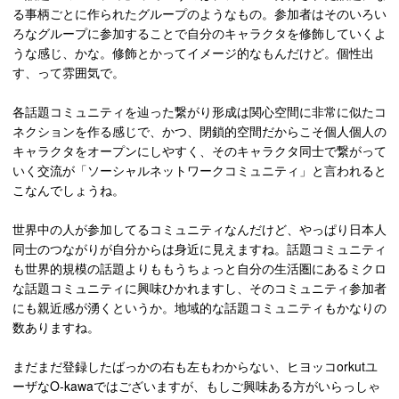
る事柄ごとに作られたグループのようなもの。参加者はそのいろい
ろなグループに参加することで自分のキャラクタを修飾していくよ
うな感じ、かな。修飾とかってイメージ的なもんだけど。個性出
す、って雰囲気で。
各話題コミュニティを辿った繋がり形成は関心空間に非常に似たコ
ネクションを作る感じで、かつ、閉鎖的空間だからこそ個人個人の
キャラクタをオープンにしやすく、そのキャラクタ同士で繋がって
いく交流が「ソーシャルネットワークコミュニティ」と言われると
こなんでしょうね。
世界中の人が参加してるコミュニティなんだけど、やっぱり日本人
同士のつながりが自分からは身近に見えますね。話題コミュニティ
も世界的規模の話題よりももうちょっと自分の生活圏にあるミクロ
な話題コミュニティに興味ひかれますし、そのコミュニティ参加者
にも親近感が湧くというか。地域的な話題コミュニティもかなりの
数ありますね。
まだまだ登録したばっかの右も左もわからない、ヒヨッコorkutユ
ーザなO-kawaではございますが、もしご興味ある方がいらっしゃ