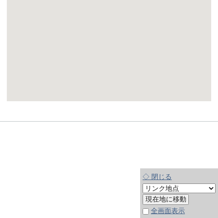
◇ 閉じる
全画面表示