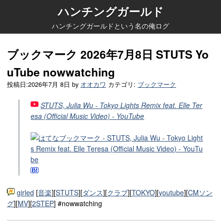
ハンチングガールド
ハンチングガールドという名の俺ログ
ブックマーク 2026年7月8日 STUTS Yo
uTube nowwatching
投稿日:
2026年7月 8日
by
オオカワ
カテゴリ:
ブックマーク
STUTS, Julia Wu - Tokyo Lights Remix feat. Elle Ter
esa (Official Music Video) - YouTube
girled
[
音楽
][
STUTS
][
ダンス
][
クラブ
][
TOKYO
][
youtube
][
CMソン
グ
][
MV
][
2STEP
] #nowwatching