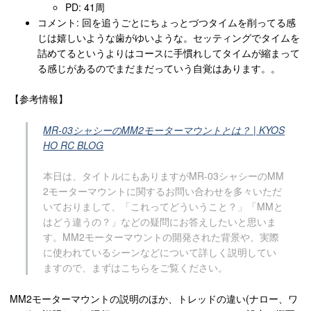
PD: 41周
コメント: 回を追うごとにちょっとづつタイムを削ってる感
じは嬉しいような歯がゆいような。セッティングでタイムを
詰めてるというよりはコースに手慣れしてタイムが縮まって
る感じがあるのでまだまだっていう自覚はあります。。
【参考情報】
MR-03シャシーのMM2モーターマウントとは？ | KYOS
HO RC BLOG
本日は、タイトルにもありますがMR-03シャシーのMM
2モーターマウントに関するお問い合わせを多々いただ
いておりまして、「これってどういうこと？」「MMと
はどう違うの？」などの疑問にお答えしたいと思いま
す。MM2モーターマウントの開発された背景や、実際
に使われているシーンなどについて詳しく説明してい
ますので、まずはこちらをご覧ください。
MM2モーターマウントの説明のほか、トレッドの違い(ナロー、ワ