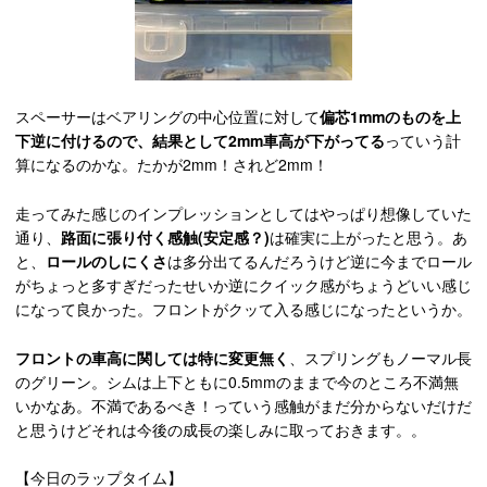
スペーサーはベアリングの中心位置に対して
偏芯1mmのものを上
下逆に付けるので、結果として2mm車高が下がってる
っていう計
算になるのかな。たかが2mm！されど2mm！
走ってみた感じのインプレッションとしてはやっぱり想像していた
通り、
路面に張り付く感触(安定感？)
は確実に上がったと思う。あ
と、
ロールのしにくさ
は多分出てるんだろうけど逆に今までロール
がちょっと多すぎだったせいか逆にクイック感がちょうどいい感じ
になって良かった。フロントがクッて入る感じになったというか。
フロントの車高に関しては特に変更無く
、スプリングもノーマル長
のグリーン。シムは上下ともに0.5mmのままで今のところ不満無
いかなあ。不満であるべき！っていう感触がまだ分からないだけだ
と思うけどそれは今後の成長の楽しみに取っておきます。。
【今日のラップタイム】