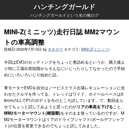
ハンチングガールド
ハンチングガールドという名の俺ログ
MINI-Z(ミニッツ)走行日誌 MM2マウン
トの車高調整
投稿日:
2020年7月13日
by
オオカワ
カテゴリ:
MINI-Z(ミニッツ)
今回はEVOのセッティングをちょっと煮詰めるというか、購入後よ
り特に工場出荷段階からそんなにいじったりしてなかったので手始
めにいろいろいじり始めた話。
青モーターEVOを自分はノービスクラス出場レギュレーションに合
わせたクルマを作ってる。トレッドはワイド、ホイールベースは9
8mmのLLでP1のボディを今のところ試しています。で、数回走ら
せてちょっと試してみようと思ったのが
リアの車高を下げる
こと。
MM2モーターマウント(樹脂製)
をそのまま使っているのですが、M
M2モーターマウントはリアのドライブシャフト(ボールデフシャフ
ト)の位置を変更できるのでちょっと試してみました。