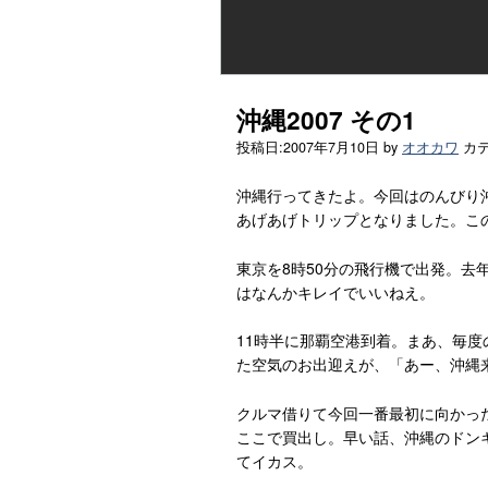
沖縄2007 その1
投稿日:
2007年7月10日
by
オオカワ
カ
沖縄行ってきたよ。今回はのんびり
あげあげトリップとなりました。この
東京を8時50分の飛行機で出発。去
はなんかキレイでいいねえ。
11時半に那覇空港到着。まあ、毎
た空気のお出迎えが、「あー、沖縄
クルマ借りて今回一番最初に向かった
ここで買出し。早い話、沖縄のドン
てイカス。