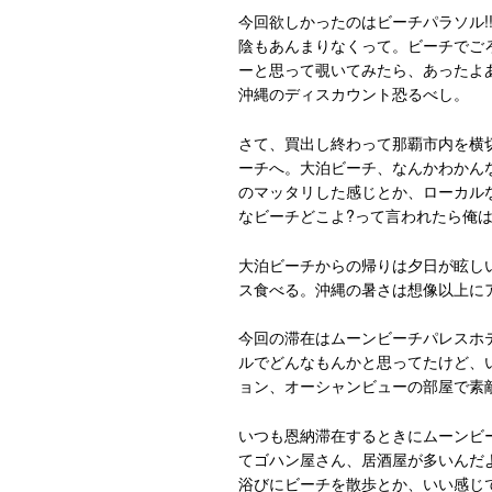
今回欲しかったのはビーチパラソル!
陰もあんまりなくって。ビーチでご
ーと思って覗いてみたら、あったよ
沖縄のディスカウント恐るべし。
さて、買出し終わって那覇市内を横
ーチへ。大泊ビーチ、なんかわかん
のマッタリした感じとか、ローカル
なビーチどこよ?って言われたら俺
大泊ビーチからの帰りは夕日が眩し
ス食べる。沖縄の暑さは想像以上に
今回の滞在はムーンビーチパレスホ
ルでどんなもんかと思ってたけど、
ョン、オーシャンビューの部屋で素
いつも恩納滞在するときにムーンビ
てゴハン屋さん、居酒屋が多いんだ
浴びにビーチを散歩とか、いい感じ