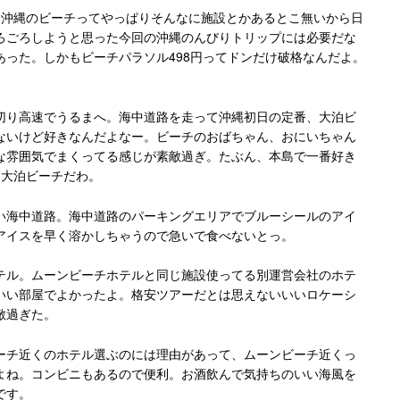
!沖縄のビーチってやっぱりそんなに施設とかあるとこ無いから日
ろごろしようと思った今回の沖縄のんびりトリップには必要だな
あった。しかもビーチパラソル498円ってドンだけ破格なんだよ。
切り高速でうるまへ。海中道路を走って沖縄初日の定番、大泊ビ
ないけど好きなんだよなー。ビーチのおばちゃん、おにいちゃん
な雰囲気でまくってる感じが素敵過ぎ。たぶん、本島で一番好き
は大泊ビーチだわ。
い海中道路。海中道路のパーキングエリアでブルーシールのアイ
アイスを早く溶かしちゃうので急いで食べないとっ。
テル。ムーンビーチホテルと同じ施設使ってる別運営会社のホテ
いい部屋でよかったよ。格安ツアーだとは思えないいいロケーシ
敵過ぎた。
ーチ近くのホテル選ぶのには理由があって、ムーンビーチ近くっ
よね。コンビニもあるので便利。お酒飲んで気持ちのいい海風を
です。