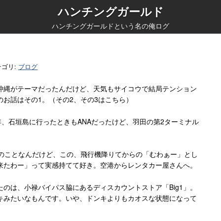
ハンチングガールド
ハンチングガールドという名の俺ログ
テゴリ:
ブログ
沖縄がテーマだったんだけど、天気もサイコウで結局テンション
お話はその1。（その2、その3はこちら）
年、石垣島に行ったときもANAだったけど、羽田の第2ターミナル
度のことなんだけど、この、飛行機降りてからの「むわぁー」とし
来たわー」って実感持てて好き。空港からレンタカー屋さんへ。
のは、小禄バイパス脇にあるディスカウントストア「Big1」。
キみたいなもんです。いや、ドンキよりもカオスな状態になって