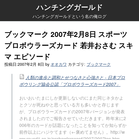
ハンチングガールド
ハンチングガールドという名の俺ログ
ブックマーク 2007年2月8日 スポーツ
プロボウラーズカード 若井おさむ スキ
マ エピソード
投稿日:
2007年2月 8日
by
オオカワ
カテゴリ:
ブックマーク
人類の進歩と調和とせつなさと心強さと - 日本プロ
ボウリング協会公認「プロボウラーズカード2007」
おいおいたまにしか更新しないのにまた同じネタかよ
とクソが死ねやと思っている方も多いかと存じます
が、プロボウラーズカードの2007年バージョンが発表
されましたのでご報告させていただきます。昨年末に2
006年のカードが話題になったことを知ってか知らずか
前作以上にハジケてます（←褒めてません）。http://w
ww.round1.co.jp/probowlerscard/2007/2007top.htm...