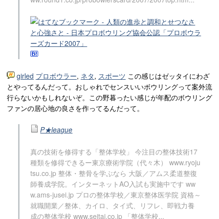
girled
プロボウラー
,
ネタ
,
スポーツ
この感じはゼッタイにわざ
とやってるんだって。おしゃれでセンスいいボウリングって案外流
行らないかもしれないぞ。この野暮ったい感じが年配のボウリング
ファンの居心地の良さを作ってるんだって。
P★league
真の技術を修得する「整体学校」 今注目の整体技術17
種類を修得できるー東京療術学院（代々木） www.ryoju
tsu.co.jp 整体・整骨を学ぶなら 大阪／アムス柔道整復
師養成学院。インターネットAO入試も実施中です ww
w.ams-jusei.jp プロの整体学校／東京整体医学院 資格～
就職開業／整体、カイロ、タイ式、リフレ、即戦力養
成の整体学校 www.seitai.co.jp 「整体学校...