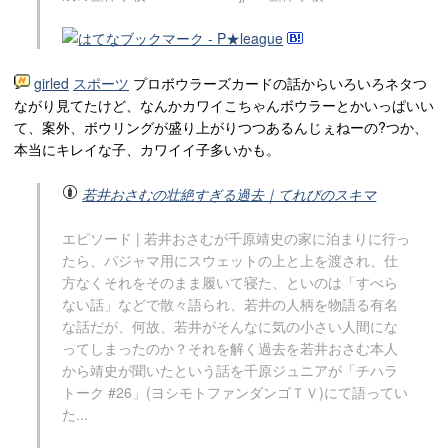
girled
スポーツ
プロボウラーズカードの話からいろいろネタつ
ながり見てたけど、なんかカワイこちゃんボウラーとかいっぱいい
て、案外、ボウリングが盛り上がりつつあるんじぇねーの?つか、
本当にキレイな子、カワイイ子多いかも。
若井おさむの壮絶すぎる過去｜てれびのスキマ
エピソード | 若井おさむが千原靖史の家に泊まりに行っ
たら、パジャマ用にスウェットの上と上を渡され、仕
方なくそれをそのまま履いて寝た、といのは「すべら
ない話」などで散々語られ、若井の人柄を物語る有名
な話だが、何故、若井がそんなに気の小さい人間にな
ってしまったのか？それを解く過去を若井おさむ本人
から靖史が聞いたという話を千原ジュニアが「チハラ
トーク #26」(ヨシモトファンダンゴＴＶ)にて語ってい
た...