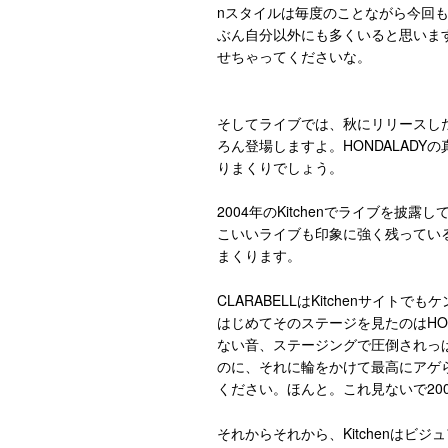
nスタイルは毎度のことながら今回も
ぶん自分以外にも多くいると思います
せちゃってくださいな。
そしてライブでは、秋にリリースしたニ
ろん登場しますよ。HONDALADY
りまくりでしょう。
2004年のKitchenでライブを披露して
こいいライブも印象に強く残っているけ
まくります。
CLARABELLはKitchenサイ
はじめてそのステージを見たのはHO
ない音、ステージングで圧倒されっ
のに、それに輪をかけて最高にアゲら
ください。ほんと。これ見ないで200
それからそれから、Kitchenはビ