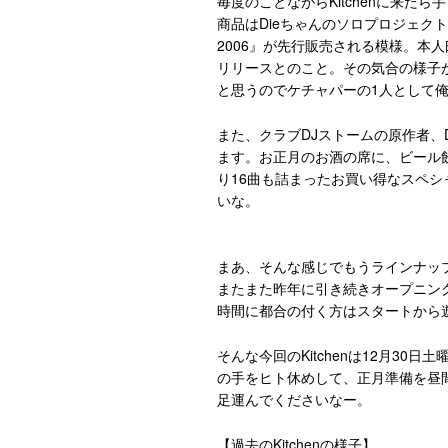
毎度のことながらKitchenに来
商品はDieちゃんのソロプロジェクト「D
2006』が先行販売される模様。本
リリースとのこと。その気合の様子が伺
と思うのでケチャパーの1人として
また、クラブDJストームの原作者、DJイ
ます。お正月のお酒の席に、ビール
り16曲も詰まったお買い得なスペ
いな。
まあ、そんな感じでもうラインナップ見
またまた昨年に引き続きオープニン
時間に都合の付く方はスタートから
そんな今回のKitchenは12月30日土曜
の手をヒト休めして、正月準備を昼
足運んでくださいなー。
【過去のKitchenの様子】