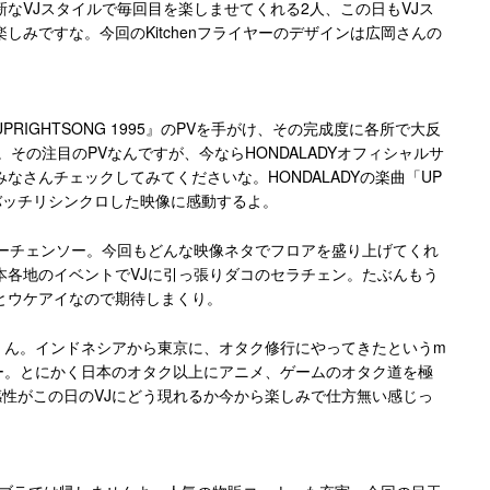
なVJスタイルで毎回目を楽しませてくれる2人、この日もVJス
しみですな。今回のKitchenフライヤーのデザインは広岡さんの
PRIGHTSONG 1995』のPVを手がけ、その完成度に各所で大反
目です。その注目のPVなんですが、今ならHONDALADYオフィシャルサ
なさんチェックしてみてくださいな。HONDALADYの楽曲「UP
ジにバッチリシンクロした映像に感動するよ。
ラーチェンソー。今回もどんな映像ネタでフロアを盛り上げてくれ
本各地のイベントでVJに引っ張りダコのセラチェン。たぶんもう
とウケアイなので期待しまくり。
saくん。インドネシアから東京に、オタク修行にやってきたというm
ナー。とにかく日本のオタク以上にアニメ、ゲームのオタク道を極
と感性がこの日のVJにどう現れるか今から楽しみで仕方無い感じっ