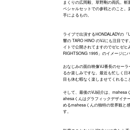
まくりの広岡毅、草野剛の両氏。斬新
ペシャルセットでの参戦とのこと。楽
手によるもの。
ライブで出演するHONDALADYの『U
響の TARO HINO のVJにも注
イトで公開されてますのでゼヒゼヒみ
RIGHTSONG 1995」のイメー
おなじみの面白映像VJ番長のセー
るか楽しみですな。最近も忙しく日
目も休む暇なく楽しませてくれるこ
そして、最後のVJ紹介は、mahe
ahesaくんはグラフィックデザイ
めるmahesaくんの独特の世界観
す。