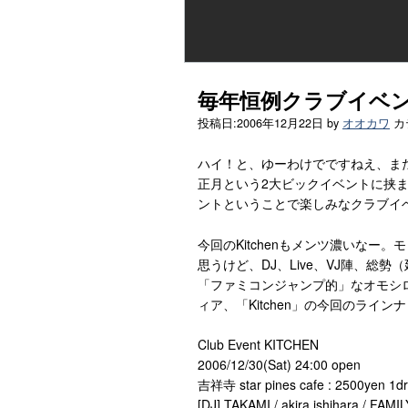
毎年恒例クラブイベント 
投稿日:
2006年12月22日
by
オオカワ
カ
ハイ！と、ゆーわけでですねえ、ま
正月という2大ビックイベントに挟
ントということで楽しみなクラブイベ
今回のKitchenもメンツ濃いな
思うけど、DJ、Live、VJ陣、総
「ファミコンジャンプ的」なオモシ
ィア、「Kitchen」の今回のライ
Club Event KITCHEN
2006/12/30(Sat) 24:00 open
吉祥寺 star pines cafe : 2500yen 1dr
[DJ] TAKAMI / akira ishihara / F