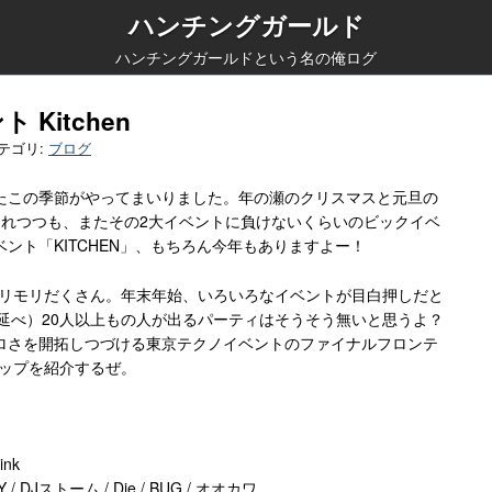
ハンチングガールド
ハンチングガールドという名の俺ログ
Kitchen
テゴリ:
ブログ
たこの季節がやってまいりました。年の瀬のクリスマスと元旦の
まれつつも、またその2大イベントに負けないくらいのビックイベ
ント「KITCHEN」、もちろん今年もありますよー！
ー。モリモリだくさん。年末年始、いろいろなイベントが目白押しだと
勢（延べ）20人以上もの人が出るパーティはそうそう無いと思うよ？
ロさを開拓しつづける東京テクノイベントのファイナルフロンテ
ンナップを紹介するぜ。
ink
AMILY / DJストーム / Die / BUG / オオカワ