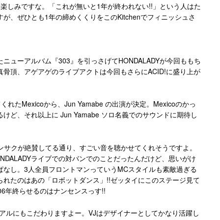
楽しみですな。「これが無いと1年が終われない!!」という人はた
が、ぜひとも1年の締めくくりをこのKitchenでフィニッシュさ
ューアルバム『303』を引っさげてHONDALADYが今回ももち
の真骨頂、アゲアゲのライブアクトは今回もさらにACID!に盛り上が
くれたMexicoから、Jun Yamabe の出演が決定。Mexicoのかっ
ど、それ以上に Jun Yamabe ソロ名義でのサウンドに期待し
トでもケンサクが絶賛してる通り、すごい音を聴かせてくれそうですよ。
NDALADYライブでの対バンでのことだったんだけど、思いがけ
ぱなし。3人全員フロントマンっていうMCスタイルも素敵過ぎる
れたのはあの「ロボットダンス」!!ゼッタイにこのステージ見て
6年終らせるのはナンセンスっす!!
ジュアルにもこだわりますよー。VJはデザイナーとしてかなり活躍し