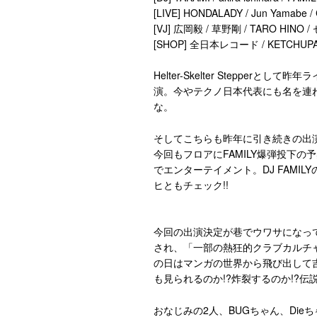
[LIVE] HONDALADY / Jun Yamabe 
[VJ] 広岡毅 / 草野剛 / TARO HINO
[SHOP] 全日本レコード / KETCHUPAR
Helter-Skelter Stepperとして
演。今やテクノ日本代表にも名を連
な。
そしてこちらも昨年に引き続きの出演と
今回もフロアにFAMILY爆弾投下
でエンターテイメント。DJ FAM
ヒともチェック!!
今回の出演決定が巷でウワサになっ
され、「一部の熱狂的クラブカルチ
の日はマンガの世界から飛び出して
も見られるのか!?炸裂するのか!?伝説
おなじみの2人、BUGちゃん、Die