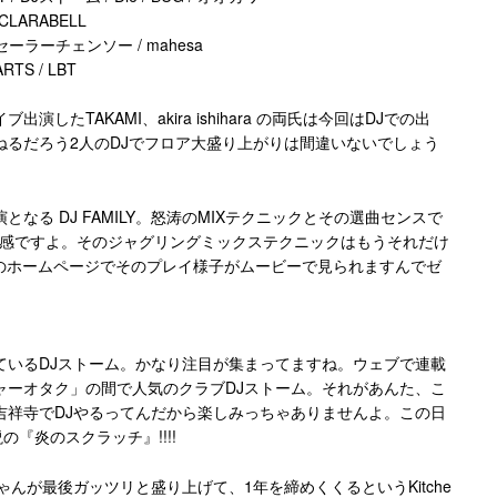
/ CLARABELL
 / セーラーチェンソー / mahesa
TS / LBT
昨年ライブ出演したTAKAMI、akira ishihara の両氏は今回はDJでの出
ねるだろう2人のDJでフロア大盛り上がりは間違いないでしょう
なる DJ FAMILY。怒涛のMIXテクニックとその選曲センスで
の予感ですよ。そのジャグリングミックステクニックはもうそれだけ
ILYのホームページでそのプレイ様子がムービーで見られますんでゼ
ているDJストーム。かなり注目が集まってますね。ウェブで連載
ャーオタク」の間で人気のクラブDJストーム。それがあんた、こ
吉祥寺でDJやるってんだから楽しみっちゃありませんよ。この日
の『炎のスクラッチ』!!!!
ちゃんが最後ガッツリと盛り上げて、1年を締めくくるというKitche