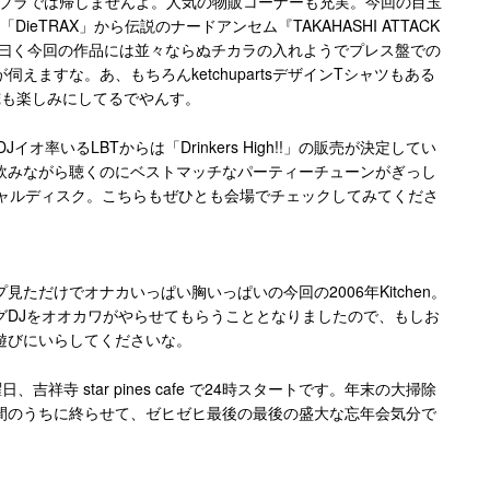
たら手ブラでは帰しませんよ。人気の物販コーナーも充実。今回の目玉
ieTRAX」から伝説のナードアンセム『TAKAHASHI ATTACK
人曰く今回の作品には並々ならぬチカラの入れようでプレス盤での
えますな。あ、もちろんketchupartsデザインTシャツもある
俺も楽しみにしてるでやんす。
オ率いるLBTからは「Drinkers High!!」の販売が決定してい
飲みながら聴くのにベストマッチなパーティーチューンがぎっし
シャルディスク。こちらもぜひとも会場でチェックしてみてくださ
ただけでオナカいっぱい胸いっぱいの今回の2006年Kitchen。
グDJをオオカワがやらせてもらうこととなりましたので、もしお
遊びにいらしてくださいな。
日、吉祥寺 star pines cafe で24時スタートです。年末の大掃除
間のうちに終らせて、ゼヒゼヒ最後の最後の盛大な忘年会気分で