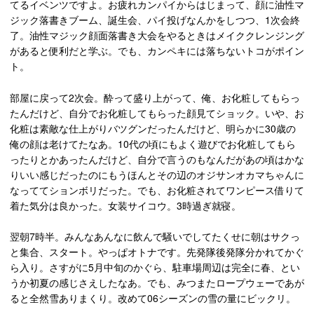
てるイベンツですよ。お疲れカンパイからはじまって、顔に油性マ
ジック落書きブーム、誕生会、パイ投げなんかをしつつ、1次会終
了。油性マジック顔面落書き大会をやるときはメイククレンジング
があると便利だと学ぶ。でも、カンペキには落ちないトコがポイン
ト。
部屋に戻って2次会。酔って盛り上がって、俺、お化粧してもらっ
たんだけど、自分でお化粧してもらった顔見てショック。いや、お
化粧は素敵な仕上がりバツグンだったんだけど、明らかに30歳の
俺の顔は老けてたなあ。10代の頃にもよく遊びでお化粧してもら
ったりとかあったんだけど、自分で言うのもなんだがあの頃はかな
りいい感じだったのにもうほんとその辺のオジサンオカマちゃんに
なっててションボリだった。でも、お化粧されてワンピース借りて
着た気分は良かった。女装サイコウ。3時過ぎ就寝。
翌朝7時半。みんなあんなに飲んで騒いでしてたくせに朝はサクっ
と集合、スタート。やっぱオトナです。先発隊後発隊分かれてかぐ
ら入り。さすがに5月中旬のかぐら、駐車場周辺は完全に春、とい
うか初夏の感じさえしたなあ。でも、みつまたロープウェーであが
ると全然雪ありまくり。改めて06シーズンの雪の量にビックリ。