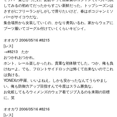
してみるの初めてだったからすごい新鮮だった。トップシーズンは
さすがにフリーランがしがしで滑りたいけど、春はポコジャンミソ
パーがサイコウだな。
集合場所から女装していくの、かなり勇気いるわ。家からウェアに
ブーツ履いてゴーグル付けていくくらいキビシイ。
オオカワ 2006/05/16 #8215
[レス]
→#8213 たか
おつかれおつかれ。
ホント、レール楽しかったわ。貴重な初体験でした。つか、俺も負
けねーよ。でも、フロントサイドロックは怖くて出来ないのでこれ
は負ける。
YONEXの甲羅、いいよねえ。しかも安かったなんてうらやまし
い。俺も防御力アップ目指すんで今度はスラム勝負な。
お化粧してもろウィメンズのウェア着てジブ入るのを来期の目標
に。笑
オオカワ 2006/05/16 #8216
[レス]