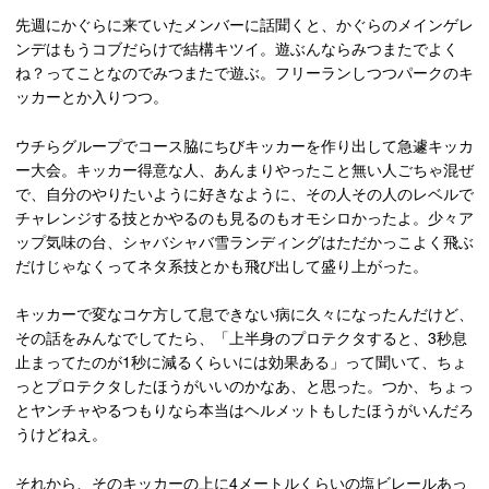
先週にかぐらに来ていたメンバーに話聞くと、かぐらのメインゲレ
ンデはもうコブだらけで結構キツイ。遊ぶんならみつまたでよく
ね？ってことなのでみつまたで遊ぶ。フリーランしつつパークのキ
ッカーとか入りつつ。
ウチらグループでコース脇にちびキッカーを作り出して急遽キッカ
ー大会。キッカー得意な人、あんまりやったこと無い人ごちゃ混ぜ
で、自分のやりたいように好きなように、その人その人のレベルで
チャレンジする技とかやるのも見るのもオモシロかったよ。少々ア
ップ気味の台、シャバシャバ雪ランディングはただかっこよく飛ぶ
だけじゃなくってネタ系技とかも飛び出して盛り上がった。
キッカーで変なコケ方して息できない病に久々になったんだけど、
その話をみんなでしてたら、「上半身のプロテクタすると、3秒息
止まってたのが1秒に減るくらいには効果ある」って聞いて、ちょ
っとプロテクタしたほうがいいのかなあ、と思った。つか、ちょっ
とヤンチャやるつもりなら本当はヘルメットもしたほうがいんだろ
うけどねえ。
それから、そのキッカーの上に4メートルくらいの塩ビレールあっ