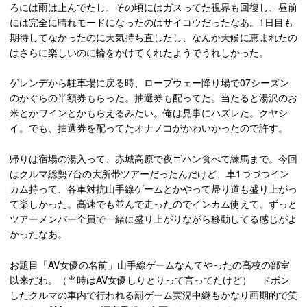
ろには雨は止んでたし、その頃にはガスってた視界も回復し、昼前
には完全に晴れモードになったのはサイコウだったなあ。1日目も
期待してなかったのに天気持ち直したし、なんか天候に恵まれたの
はさらに楽しいのに輪をかけてくれたようでうれしかった。
ゲレンデから駐車場に戻る時、ロープウェー降り場で07シーズン
のかぐらの半額券もらった。抽選券も配ってた。当たると湯沢のお
米とかワインとかもらえるみたい。俺は見事にハズレた。クヤシ
イ。でも、抽選券を配ってたオナノコがかわいかったので許す。
帰りは宿場の湯入って、赤城高原で夜ゴハン食べて練馬まで。今回
はクルマ総勢7台の大所帯ツアーだったんだけど、車1つづつイン
カム持って、各車対抗山手線ゲームとかやって帰り道も盛り上がっ
て楽しかった。高速でも並んで走ったのでインカム使えて、ずっと
ツアーメンバー全員で一緒に盛り上がりながら移動してる感じがよ
かったなあ。
お題目「AV女優の名前」山手線ゲームなんてやったの高校の部室
以来だわ。（当時はAV女優しりとりって言ってたけど） ドボン
したクルマの車内で行われる罰ゲーム実況中継もかなり画期的で笑