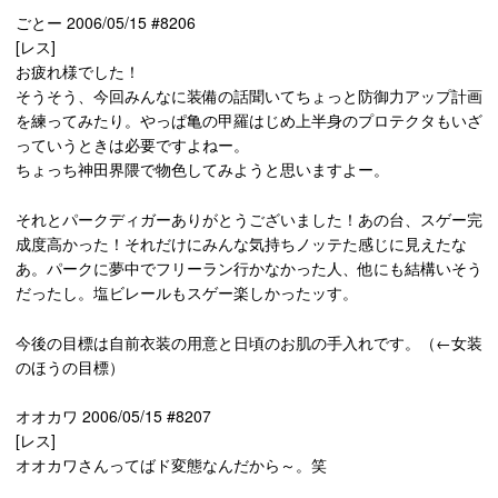
ごとー 2006/05/15 #8206
[レス]
お疲れ様でした！
そうそう、今回みんなに装備の話聞いてちょっと防御力アップ計画
を練ってみたり。やっぱ亀の甲羅はじめ上半身のプロテクタもいざ
っていうときは必要ですよねー。
ちょっち神田界隈で物色してみようと思いますよー。
それとパークディガーありがとうございました！あの台、スゲー完
成度高かった！それだけにみんな気持ちノッテた感じに見えたな
あ。パークに夢中でフリーラン行かなかった人、他にも結構いそう
だったし。塩ビレールもスゲー楽しかったッす。
今後の目標は自前衣装の用意と日頃のお肌の手入れです。（←女装
のほうの目標）
オオカワ 2006/05/15 #8207
[レス]
オオカワさんってばド変態なんだから～。笑