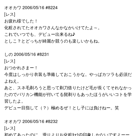
オオカワ 2006/05/16 #8224
[レス]
お疲れ様でした！
化粧されてたオオカワさんなかなかいけてたよ～。
これでいつでも、デビュー出来るね♪
としこ？とどっちが綺麗か競うのも楽しいかもね。
しの 2006/05/16 #8231
[レス]
おつかれさまー！
今度はしっかり衣装も準備しておこうかな。やっぱカツラも必須だ
よねえ。
あと、スネ毛剃ろうと思って剃刀借りたけど毛が長くてそれなかっ
たのでバリカン機能が付いてる髭剃りもあったほうがいいコトを学
習したよ。
デビュー目指して（？）極めるぜ！とし子には負けねー。笑
オオカワ 2006/05/16 #8232
[レス]
初めてあったのに、滑りよりお化粧ｷｬﾗの印象しかないですよーー