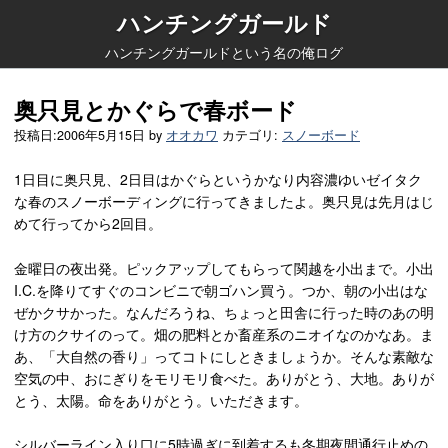
ハンチングガールド
ハンチングガールドという名の俺ログ
奥只見とかぐらで春ボード
投稿日:
2006年5月15日
by
オオカワ
カテゴリ:
スノーボード
1日目に奥只見、2日目はかぐらというかなり内容濃ゆいゼイタク
な春のスノーボーディングに行ってきましたよ。奥只見は先月はじ
めて行ってから2回目。
金曜日の夜出発。ピックアップしてもらって関越を小出まで。小出
I.C.を降りてすぐのコンビニで朝ゴハン買う。つか、朝の小出はな
ぜかクサかった。なんだろうね、ちょっと田舎に行った時のあの明
け方のクサイのって。畑の肥料とか畜産系のニオイなのかなあ。ま
あ、「大自然の香り」ってコトにしときましょうか。そんな素敵な
空気の中、おにぎりをモリモリ食べた。ありがとう、大地。ありが
とう、太陽。命をありがとう。いただきます。
シルバーライン入り口に5時過ぎに到着するも冬期夜間通行止めの