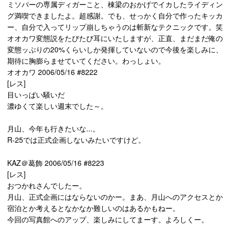
ミソパーの専属ディガーこと、棟梁のおかげでイカしたライディン
グ満喫できましたよ。超感謝。でも、せっかく自分で作ったキッカ
ー、自分で入ってリップ崩しちゃうのは斬新なテクニックです。笑
オオカワ変態説をたびたび耳にいたしますが、正直、まだまだ俺の
変態ッぷりの20%くらいしか発揮していないので今後を楽しみに、
期待に胸膨らませていてください。わっしょい。
オオカワ 2006/05/16 #8222
[レス]
目いっぱい騒いだ
濃ゆくて楽しい週末でした～。
月山、今年も行きたいな...。
R-25では正式企画しないみたいですけど。
KAZ＠葛飾 2006/05/16 #8223
[レス]
おつかれさんでしたー。
月山、正式企画にはならないのかー。まあ、月山へのアクセスとか
宿泊とか考えるとなかなか難しいのはあるかもねー。
今回の写真館へのアップ、楽しみにしてまーす。よろしくー。