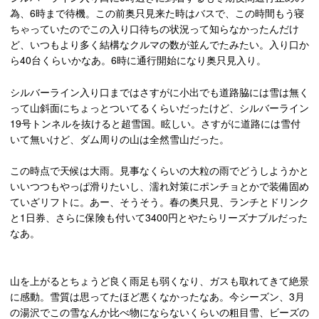
為、6時まで待機。この前奥只見来た時はバスで、この時間もう寝
ちゃっていたのでこの入り口待ちの状況って知らなかったんだけ
ど、いつもより多く結構なクルマの数が並んでたみたい。入り口か
ら40台くらいかなあ。6時に通行開始になり奥只見入り。
シルバーライン入り口まではさすがに小出でも道路脇には雪は無く
って山斜面にちょっとついてるくらいだったけど、シルバーライン
19号トンネルを抜けると超雪国。眩しい。さすがに道路には雪付
いて無いけど、ダム周りの山は全然雪山だった。
この時点で天候は大雨。見事なくらいの大粒の雨でどうしようかと
いいつつもやっぱ滑りたいし、濡れ対策にポンチョとかで装備固め
ていざリフトに。あー、そうそう。春の奥只見、ランチとドリンク
と1日券、さらに保険も付いて3400円とやたらリーズナブルだった
なあ。
山を上がるとちょうど良く雨足も弱くなり、ガスも取れてきて絶景
に感動。雪質は思ってたほど悪くなかったなあ。今シーズン、3月
の湯沢でこの雪なんか比べ物にならないくらいの粗目雪、ビーズの