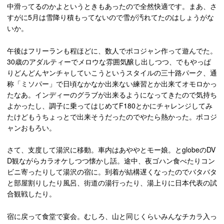
中滑ってるのかよというときもあったので全然快適です。まあ、さ
すがに5月は雪降り積もってないので雪が汚れてたのはしょうがな
いか。
午後はフリーランも程ほどに、数人でポコジャン作って遊んでた。
30歳のアダルティーでメロウな雰囲気醸し出しつつ、でもやっぱ
りどんどんヤンチャしていこうというスタイルの三十路パーク、通
称「ミソパー」で日頃なかなか出来ない練習とか出来てオモロかっ
たなあ。インディーのグラブが出来るようになってきたので気持ち
よかったし、調子に乗ってはじめてF180とかにチャレンジしてみ
たけどもうちょっとで出来そうだったのでやたら熱かった。ポコジ
ャンおもろい。
さて、支度して湯沢に移動。車内はあややとモー娘。とglobeのDV
D観ながらカラオケしつつ懐かし話。途中、夜ゴハン食べたりコン
ビニ寄ったりして湯沢の宿に。到着が結構遅くなったのでバタバタ
と部屋割りしたり風呂、街道の湯行ったり、湯上りに日本代表の試
合観戦したり。
宿に戻って食堂で宴会。むしろ、山と同じくらいみんなチカラ入っ