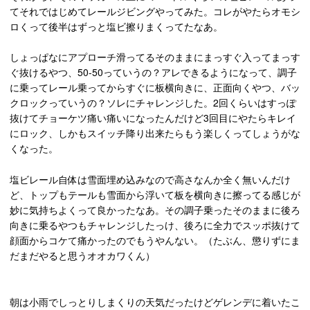
てそれではじめてレールジビングやってみた。コレがやたらオモシ
ロくって後半はずっと塩ビ擦りまくってたなあ。
しょっぱなにアプローチ滑ってるそのままにまっすぐ入ってまっす
ぐ抜けるやつ、50-50っていうの？アレできるようになって、調子
に乗ってレール乗ってからすぐに板横向きに、正面向くやつ、バッ
クロックっていうの？ソレにチャレンジした。2回くらいはすっぽ
抜けてチョーケツ痛い痛いになったんだけど3回目にやたらキレイ
にロック、しかもスイッチ降り出来たらもう楽しくってしょうがな
くなった。
塩ビレール自体は雪面埋め込みなので高さなんか全く無いんだけ
ど、トップもテールも雪面から浮いて板を横向きに擦ってる感じが
妙に気持ちよくって良かったなあ。その調子乗ったそのままに後ろ
向きに乗るやつもチャレンジしたっけ、後ろに全力でスッポ抜けて
顔面からコケて痛かったのでもうやんない。（たぶん、懲りずにま
だまだやると思うオオカワくん）
朝は小雨でしっとりしまくりの天気だったけどゲレンデに着いたこ