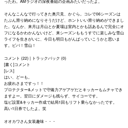
ったわ。AMラジオの深夜番組の企画みたいだったよ。
そんなこんなで行ってきた奥只見、かぐら。コレで06シーズンは
たぶん滑り納めになりそうだけど、ホントいい滑り納めができまし
た。なんか、来月は月山とか夏場は室内とかも話あるんで完全にオ
フになるかわかんないけど、来シーズンももうすでに楽しみな雪山
ライフを生きがいに、今日も明日もがんばっていこうかと思いま
す。ビバ！雪山！
コメント (22) | トラックバック (0)
[書く]コメント
[レス]
はい、どーも。
お疲れさまですっ！！
プロテクター&メットで守備力アゲアゲだとキッカーもムチャでき
ますよー。翌日にダメージも残らず、サイコーです。
塩ビ設置&キッカー作成で結局1回もリフト乗らなかったです。
高い1日券でしたよ。笑
オオカワさん女装趣味・・・