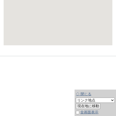
◇ 閉じる
全画面表示